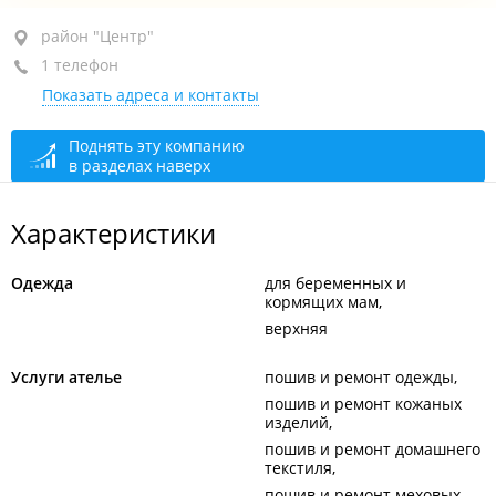
район "Центр", ул. Светланская, 113
район "Центр"
1 телефон
+7 908 449-01-24
Показать адреса и контакты
сегодня закрыто
Поднять эту компанию
в разделах наверх
Характеристики
Одежда
для беременных и
кормящих мам
верхняя
Услуги ателье
пошив и ремонт одежды
пошив и ремонт кожаных
изделий
пошив и ремонт домашнего
текстиля
пошив и ремонт меховых