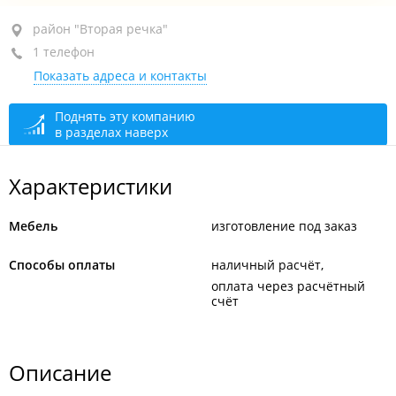
район "Вторая речка", ул. Русская, 65 кор. 10
район "Вторая речка"
1 телефон
+7 999 059-34-20
Показать адреса и контакты
сегодня закрыто
Поднять эту компанию
в разделах наверх
Характеристики
Мебель
изготовление под заказ
Способы оплаты
наличный расчёт
оплата через расчётный
счёт
Описание