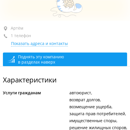
Артём, ул. Дзержинского, 35/1
Артём
1 телефон
1-й этаж, оф. 6
Показать адреса и контакты
+7 962 337-59-22
закрыто, откроется в 09:00
Поднять эту компанию
в разделах наверх
Характеристики
Услуги гражданам
автоюрист
возврат долгов
возмещение ущерба
защита прав потребителей
имущественные споры
решение жилищных споров