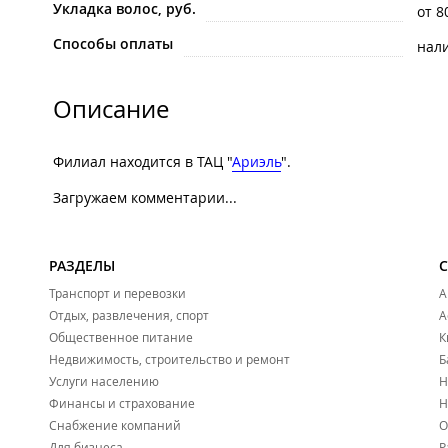
Укладка волос, руб.
от 8
Способы оплаты
нал
Описание
Филиал находится в ТАЦ "
Ариэль
".
Загружаем комментарии...
РАЗДЕЛЫ
Транспорт и перевозки
А
Отдых, развлечения, спорт
А
Общественное питание
К
Недвижимость, строительство и ремонт
Б
Услуги населению
Н
Финансы и страхование
Н
Снабжение компаний
О
Для бизнеса
Р