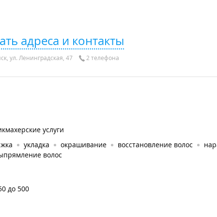
ать адреса и контакты
ск, ул. Ленинградская, 47
2 телефона
икмахерские услуги
ижка
укладка
окрашивание
восстановление волос
нар
ыпрямление волос
50 до 500