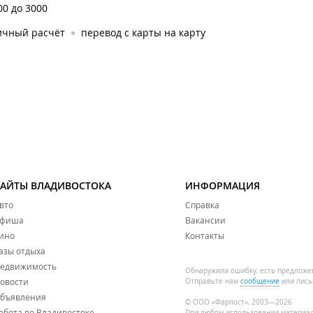
00 до 3000
ичный расчёт
перевод с карты на карту
САЙТЫ ВЛАДИВОСТОКА
ИНФОРМАЦИЯ
вто
Справка
фиша
Вакансии
ино
Контакты
азы отдыха
едвижимость
Обнаружили ошибку, есть предложе
овости
Отправьте нам
сообщение
или пись
бъявления
© ООО «Фарпост», 2003—2026
абота во Владивостоке
При любом использовании материа