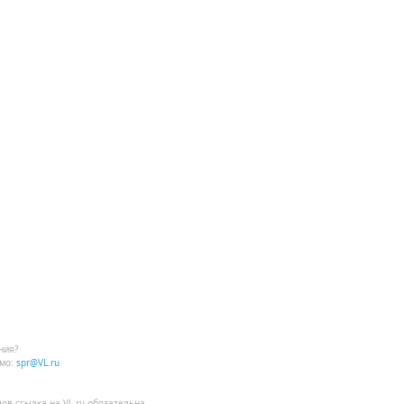
ния?
мо:
spr@VL.ru
лов
ссылка на VL.ru
обязательна.