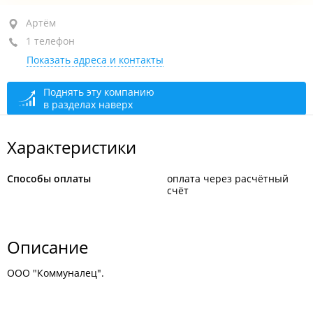
Артём, ул. Амурская, 5
Артём
1 телефон
+7 (423-37) 6-15-84
Показать адреса и контакты
сегодня закрыто
Поднять эту компанию
в разделах наверх
Характеристики
Способы оплаты
оплата через расчётный
счёт
Описание
ООО "Коммуналец".