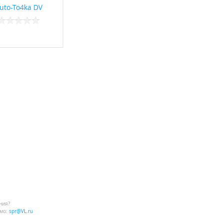
uto-To4ka DV
ния?
мо:
spr@VL.ru