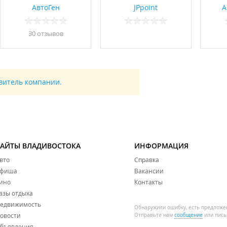
АвтоГен
JPpoint
A
30 отзывов
авитель компании.
САЙТЫ ВЛАДИВОСТОКА
ИНФОРМАЦИЯ
вто
Справка
фиша
Вакансии
ино
Контакты
азы отдыха
едвижимость
Обнаружили ошибку, есть предложе
овости
Отправьте нам
сообщение
или пись
бъявления