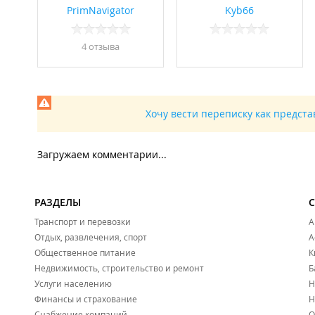
PrimNavigator
Kyb66
4 отзывa
Хочу вести переписку как предст
Загружаем комментарии...
РАЗДЕЛЫ
Транспорт и перевозки
А
Отдых, развлечения, спорт
А
Общественное питание
К
Недвижимость, строительство и ремонт
Б
Услуги населению
Н
Финансы и страхование
Н
Снабжение компаний
О