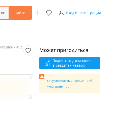
Найти
ток
Вход и регистрация
осещений: 2
Может пригодиться
Поднять эту компанию
в разделах наверх
Хочу управлять информацией
этой компании.