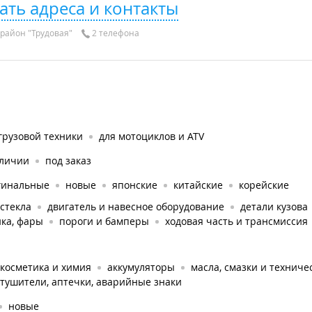
ать адреса и контакты
район "Трудовая"
2 телефона
грузовой техники
для мотоциклов и ATV
аличии
под заказ
гинальные
новые
японские
китайские
корейские
стекла
двигатель и навесное оборудование
детали кузова
ка, фары
пороги и бамперы
ходовая часть и трансмиссия
косметика и химия
аккумуляторы
масла, смазки и техниче
тушители, аптечки, аварийные знаки
новые