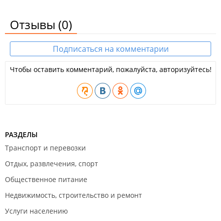
Рядом - развитая инфраструктура: школы, детские сады,
Отзывы
(0)
поликлиника. Откроются кафе, магазины и бытовые
сервисы.
Подписаться на комментарии
Новости:
2026 год
Чтобы оставить комментарий, пожалуйста, авторизуйтесь!
В масштабном жилом проекте на Нейбута завершают
отделочные работы​.
Гигантская «бетонная река» появилась в лесу на Нейбута
рядом со стройкой нового ЖК​.
Масштабный жилой проект на Нейбута строится с
РАЗДЕЛЫ
опережением графика​.
Транспорт и перевозки
Отдых, развлечения, спорт
Общественное питание
Недвижимость, строительство и ремонт
Услуги населению