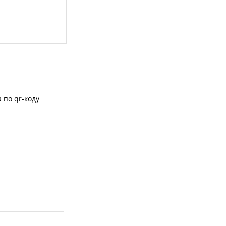
 по qr-коду