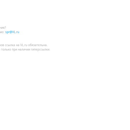
ния?
мо:
spr@VL.ru
лов
ссылка на VL.ru
обязательна.
 только при наличии гиперссылки.