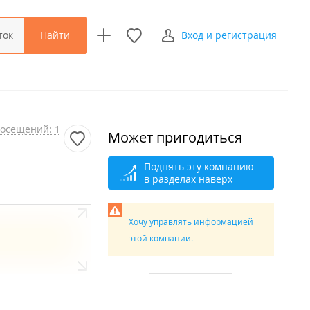
Найти
ток
Вход и регистрация
осещений: 1
Может пригодиться
Поднять эту компанию
в разделах наверх
Хочу управлять информацией
этой компании.