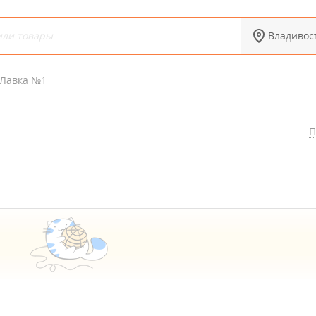
Владивос
Лавка №1
П