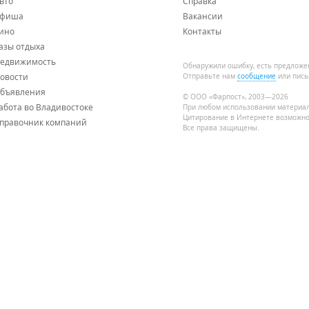
вто
Справка
фиша
Вакансии
ино
Контакты
азы отдыха
едвижимость
Обнаружили ошибку, есть предложе
овости
Отправьте нам
сообщение
или пись
бъявления
© ООО «Фарпост», 2003—2026
абота во Владивостоке
При любом использовании материа
Цитирование в Интернете возможно
правочник компаний
Все права защищены.