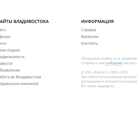
САЙТЫ ВЛАДИВОСТОКА
ИНФОРМАЦИЯ
вто
Справка
фиша
Вакансии
ино
Контакты
азы отдыха
едвижимость
Обнаружили ошибку, есть предложе
овости
Отправьте нам
сообщение
или пись
бъявления
© ООО «Фарпост», 2003—2026
абота во Владивостоке
При любом использовании материа
Цитирование в Интернете возможно
правочник компаний
Все права защищены.