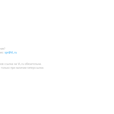
ния?
мо:
spr@VL.ru
лов
ссылка на VL.ru
обязательна.
 только при наличии гиперссылки.