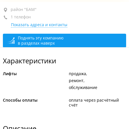
район "БАМ", ул. Героев Варяга, 5
район "БАМ"
1 телефон
3-й подъезд
Показать адреса и контакты
+7 (423) 277-82-10
круглосуточно
Поднять эту компанию
в разделах наверх
Характеристики
Лифты
продажа
ремонт
обслуживание
Способы оплаты
оплата через расчётный
счёт
Описание