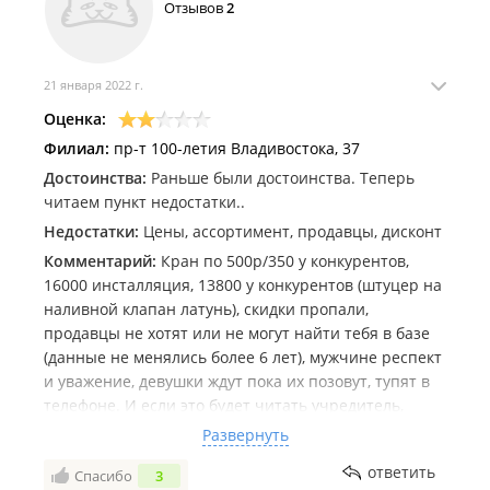
Отзывов
2
21 января 2022 г.
Оценка:
Филиал:
пр-т 100-летия Владивостока, 37
Достоинства:
Раньше были достоинства. Теперь
читаем пункт недостатки..
Недостатки:
Цены, ассортимент, продавцы, дисконт
Комментарий:
Кран по 500р/350 у конкурентов,
16000 инсталляция, 13800 у конкурентов (штуцер на
наливной клапан латунь), скидки пропали,
продавцы не хотят или не могут найти тебя в базе
(данные не менялись более 6 лет), мужчине респект
и уважение, девушки ждут пока их позовут, тупят в
телефоне. И если это будет читать учредитель,
магазинов масса если вы не цените клиентов то
Развернуть
увы, это предприятие обречено стать мелким и не
ответить
Спасибо
3
интересным хозяйственным ларьком