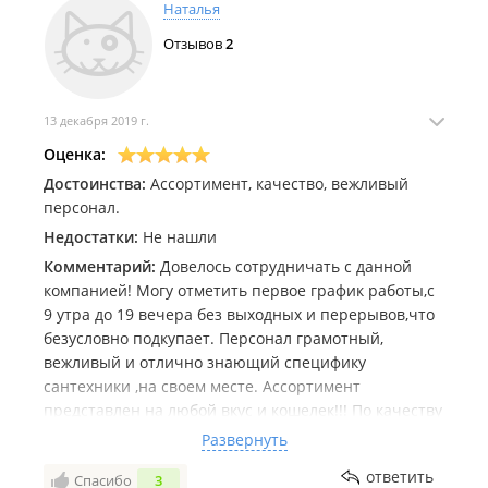
Наталья
Отзывов
2
13 декабря 2019 г.
Оценка:
Достоинства:
Ассортимент, качество, вежливый
персонал.
Недостатки:
Не нашли
Комментарий:
Довелось сотрудничать с данной
компанией! Могу отметить первое график работы,с
9 утра до 19 вечера без выходных и перерывов,что
безусловно подкупает. Персонал грамотный,
вежливый и отлично знающий специфику
сантехники ,на своем месте. Ассортимент
представлен на любой вкус и кошелек!!! По качеству
товара нет никаких претензий! Можно приобрести
Развернуть
всё,от прокладки до фаянса,счётчиков для воды,
ответить
Спасибо
3
смесителей, полотенцесушителей ,радиаторов