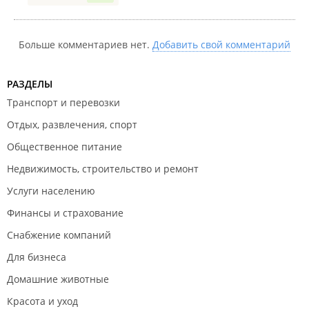
,трубы канализации и водоснабжения и
комплектующие к ним! Вообщем для ремонта
помещений есть всё необходимое. Магазины
Больше комментариев нет.
Добавить свой комментарий
расположены в разных и удобных районах города.
Будем надеяться на дальнейшее
РАЗДЕЛЫ
сотрудничество.Спасибо))
Транспорт и перевозки
Отдых, развлечения, спорт
Общественное питание
Недвижимость, строительство и ремонт
Услуги населению
Финансы и страхование
Снабжение компаний
Для бизнеса
Домашние животные
Красота и уход