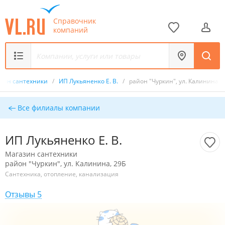
Справочник
компаний
зин сантехники
/
ИП Лукьяненко Е. В.
/
район "Чуркин", ул. Калинина, 
Все филиалы компании
ИП Лукьяненко Е. В.
Магазин сантехники
район "Чуркин", ул. Калинина, 29Б
Сантехника, отопление, канализация
Отзывы 5