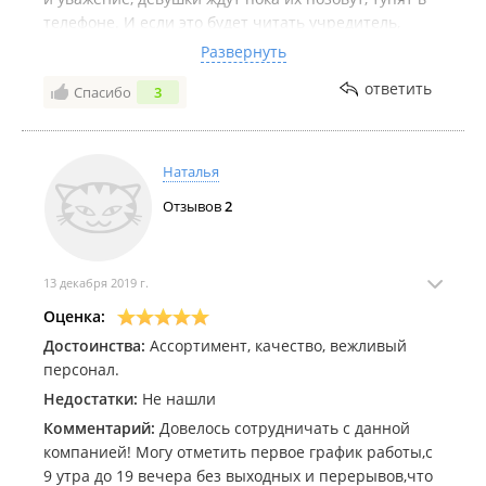
телефоне. И если это будет читать учредитель,
магазинов масса если вы не цените клиентов то
Развернуть
увы, это предприятие обречено стать мелким и не
ответить
Спасибо
3
интересным хозяйственным ларьком
Дата посещения:
21, 01, 22
Наталья
Отзывов
2
13 декабря 2019 г.
Оценка:
Достоинства:
Ассортимент, качество, вежливый
персонал.
Недостатки:
Не нашли
Комментарий:
Довелось сотрудничать с данной
компанией! Могу отметить первое график работы,с
9 утра до 19 вечера без выходных и перерывов,что