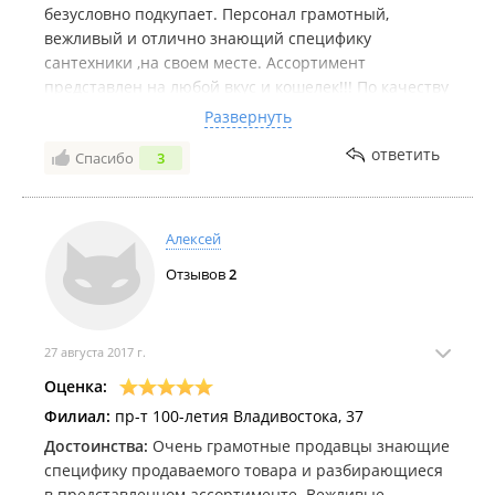
безусловно подкупает. Персонал грамотный,
вежливый и отлично знающий специфику
сантехники ,на своем месте. Ассортимент
представлен на любой вкус и кошелек!!! По качеству
товара нет никаких претензий! Можно приобрести
Развернуть
всё,от прокладки до фаянса,счётчиков для воды,
ответить
Спасибо
3
смесителей, полотенцесушителей ,радиаторов
,трубы канализации и водоснабжения и
комплектующие к ним! Вообщем для ремонта
помещений есть всё необходимое. Магазины
Алексей
расположены в разных и удобных районах города.
Отзывов
2
Будем надеяться на дальнейшее
сотрудничество.Спасибо))
27 августа 2017 г.
Оценка:
Филиал:
пр-т 100-летия Владивостока, 37
Достоинства:
Очень грамотные продавцы знающие
специфику продаваемого товара и разбирающиеся
в представленном ассортименте. Вежливые,