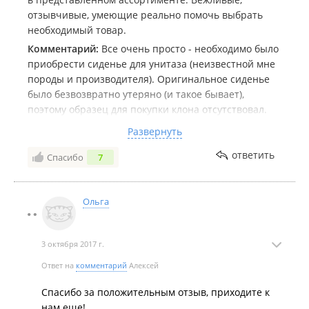
отзывчивые, умеющие реально помочь выбрать
необходимый товар.
Комментарий:
Все очень просто - необходимо было
приобрести сиденье для унитаза (неизвестной мне
породы и производителя). Оригинальное сиденье
было безвозвратно утеряно (и такое бывает),
поэтому образец для покупки клона отсутствовал.
Вся информация по ТТХ была предоставлена мной
Развернуть
продавцу только цифрами замеров изделия и фото
со смартфона.
ответить
Спасибо
7
Буквально через пару минут я уже довольный
выходил из магазина с покупкой. Я стал еще более
довольным, когда дома установил это сиденье на
Ольга
предназначенное для него место. Оно оказалось
подходящим по всем размерам и отверстиям
3 октября 2017 г.
(встало как родное).
Я рекомендую для посещения этот магазин с его
Ответ на
комментарий
Алексей
грамотным персоналом и широким ассортиментом
товаров.
Спасибо за положительным отзыв, приходите к
Девушкам которые там работают - спасибо.
нам еще!