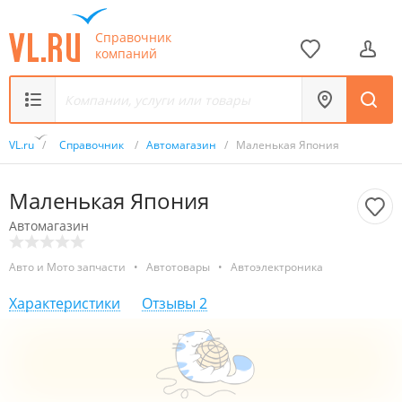
Справочник
компаний
VL.ru
/
Справочник
/
Автомагазин
/
Маленькая Япония
Маленькая Япония
Автомагазин
Авто и Мото запчасти
•
Автотовары
•
Автоэлектроника
Характеристики
Отзывы
2