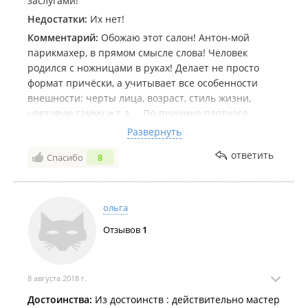
заслугами!
Недостатки:
Их нет!
Комментарий:
Обожаю этот салон! Антон-мой
парикмахер, в прямом смысле слова! Человек
родился с ножницами в руках! Делает не просто
формат причёски, а учитывает все особенности
внешности: черты лица, возраст, стиль жизни,
цветовую гамму и т.д.... По-причине плотного
графика Антона изредка приходилось пользоваться
Развернуть
другими салонами, после чего я с нетерпением
ответить
Спасибо
8
дожидалась посещения именно данного салона-
салона МИРЭН!!! Рекомендую, особенно тем, кто
ищет свой образ!!! Антон совмещает в себе не
только парикмахера, но и стилиста! Сколько раз я
ольга
искала свой ,,образ", а в итоге -его нашёл Антон!!!
Отзывов
1
Спасибо!!! Приходить буду ещё и ещё!!!
8 августа 2018 г.
Достоинства:
Из достоинств : действительно мастер