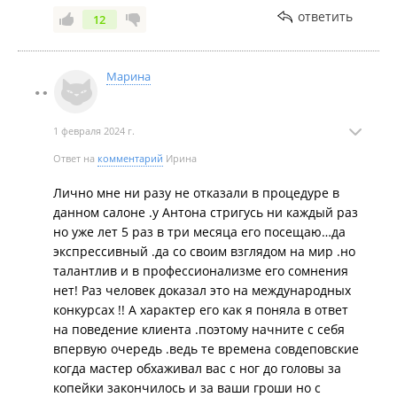
ответить
12
Марина
1 февраля 2024 г.
Ответ на
комментарий
Ирина
Лично мне ни разу не отказали в процедуре в
данном салоне .у Антона стригусь ни каждый раз
но уже лет 5 раз в три месяца его посещаю…да
экспрессивный .да со своим взглядом на мир .но
талантлив и в профессионализме его сомнения
нет! Раз человек доказал это на международных
конкурсах !! А характер его как я поняла в ответ
на поведение клиента .поэтому начните с себя
впервую очередь .ведь те времена совдеповские
когда мастер обхаживал вас с ног до головы за
копейки закончилось и за ваши гроши но с