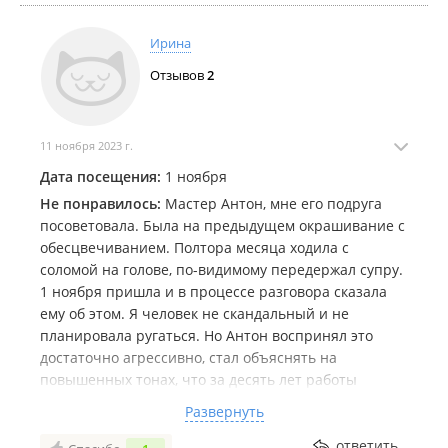
Ирина
Отзывов
2
11 ноября 2023 г.
Дата посещения:
1 ноября
Не понравилось:
Мастер Антон, мне его подруга
посоветовала. Была на предыдущем окрашивание с
обесцвечиванием. Полтора месяца ходила с
соломой на голове, по-видимому передержал супру.
1 ноября пришла и в процессе разговора сказала
ему об этом. Я человек не скандальный и не
планировала ругаться. Но Антон воспринял это
достаточно агрессивно, стал объяснять на
повышенных тонах, что за десять лет работы
ничего подобного не было и быть не может. Я себе
Развернуть
придумала, его оговорила. Я его спросила, будет ли
он сегодня меня стричь и окрашивать. Он ответил,
ответить