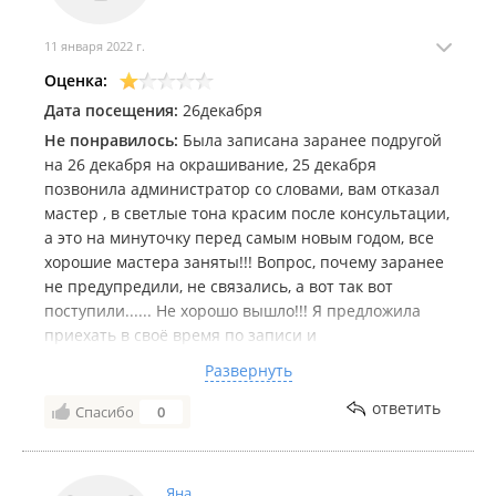
11 января 2022 г.
Оценка:
Дата посещения:
26декабря
Не понравилось:
Была записана заранее подругой
на 26 декабря на окрашивание, 25 декабря
позвонила администратор со словами, вам отказал
мастер , в светлые тона красим после консультации,
а это на минуточку перед самым новым годом, все
хорошие мастера заняты!!! Вопрос, почему заранее
не предупредили, не связались, а вот так вот
поступили...... Не хорошо вышло!!! Я предложила
приехать в своё время по записи и
проконсультироваться,на что сказали,а нет уже
Развернуть
вашего времени,отдали.Печально, что так профи
мастер поступает, понятно, что у мастеров всегда
ответить
Спасибо
0
есть своя клиентура, но и клиенты бывают
постоянные меняют мастеров. Итог испорченное
настроение, слезы. для мастера куплен был
Яна