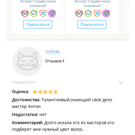
Эксперт Справочника
Эксперт Справочника
Экс
компаний
компаний
Подписаться
Подписаться
любовь
Отзывов
1
15 июня 2019 г.
Оценка:
Достоинства:
Талантливый,знающий свое дело
мастер Антон
Недостатки:
нет
Комментарий:
Долго искала кто из мастеров кто
подберет мне нужный цвет волос,