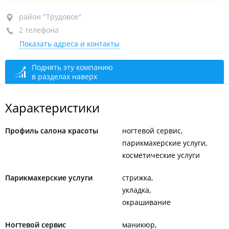
район "Трудовое", ул. Лермонтова, 77
район "Трудовое"
2 телефона
1-й этаж
Показать адреса и контакты
+7 (423) 200-53-83
+7 924 730-53-83
Поднять эту компанию
в разделах наверх
открыто: 10:00–17:00
Характеристики
Профиль салона красоты
ногтевой сервис
парикмахерские услуги
косметические услуги
Парикмахерские услуги
стрижка
укладка
окрашивание
Ногтевой сервис
маникюр