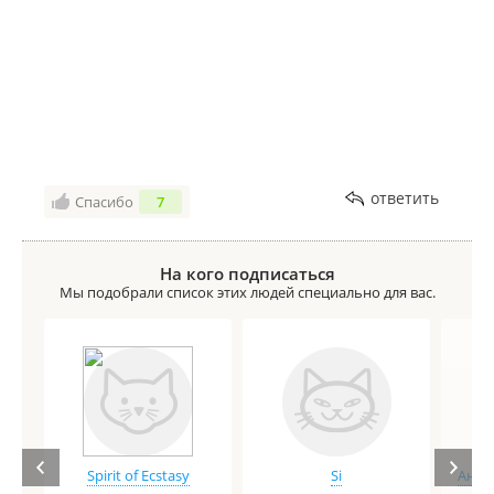
ответить
Спасибо
7
На кого подписаться
Мы подобрали список этих людей специально для вас.
Spirit of Ecstasy
Si
Анге