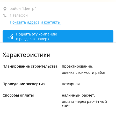
район "Центр", ул. Верхнепортовая, 12А
район "Центр"
1 телефон
3-й этаж
Показать адреса и контакты
+7 (423) 296-45-11
сегодня закрыто
Поднять эту компанию
в разделах наверх
Характеристики
Планирование строительства
проектирование
оценка стоимости работ
Проведение экспертиз
пожарная
Способы оплаты
наличный расчёт
оплата через расчётный
счёт