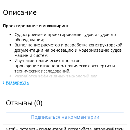
Описание
Проектирование и инжиниринг:
Судостроение и проектирование судов и судового
оборудования;
Выполнение расчетов и разработка конструкторской
документации на реновацию и модернизацию судов,
машин и систем;
Изучение технических проектов,
проведение инженерно-технических экспертиз и
технических исследований;
Разработка эффективных технологий для
перевозки крупногабаритных и тяжеловесных грузов.
Развернуть
Техническое обслуживание и надзор:
Ремонт и техническое обслуживание судов, систем и
Отзывы
(0)
устройств;
Установка и ремонт судовых машин;
Осуществление контрольно-управляющего надзора за
Подписаться на комментарии
судостроительными и судоремонтными работами.
Чтобы оставить комментарий, пожалуйста, авторизуйтесь!