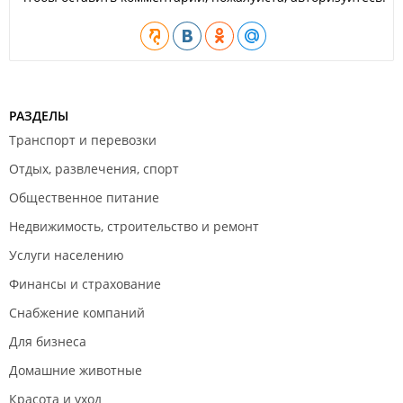
Аналитика и консалтинг:
Ведение автоматизированных баз данных и
экономическое прогнозирование;
Предоставление информации по вопросам
судостроения и судоремонта;
Разработка технических требований, планов и
рекомендаций по эксплуатации судов и оборудования.
РАЗДЕЛЫ
ООО "Морская инженерная компания".
Транспорт и перевозки
Отдых, развлечения, спорт
Общественное питание
Недвижимость, строительство и ремонт
Услуги населению
Финансы и страхование
Снабжение компаний
Для бизнеса
Домашние животные
Красота и уход