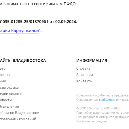
а и заниматься по сертификатам ПФДО.
035-01285-25/01370961 от 02.09.2024.
 Дарьи Карпушкиной
".
САЙТЫ ВЛАДИВОСТОКА
ИНФОРМАЦИЯ
вто
Справка
фиша
Вакансии
ино
Контакты
азы отдыха
едвижимость
Обнаружили ошибку, есть предложе
овости
Отправьте нам
сообщение
или пись
бъявления
© ООО «Фарпост», 2003—2026
абота во Владивостоке
При любом использовании материа
Цитирование в Интернете возможно
правочник компаний
Все права защищены.