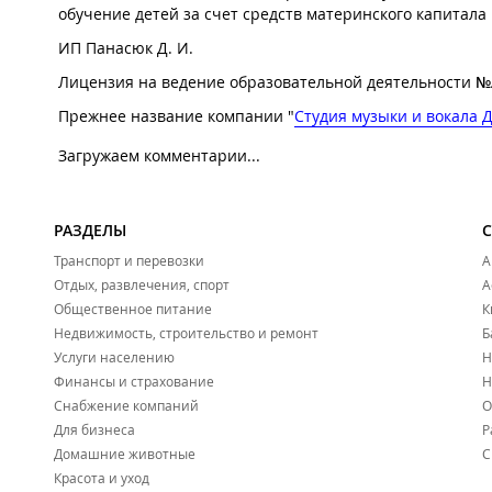
обучение детей за счет средств материнского капитал
ИП Панасюк Д. И.
Лицензия на ведение образовательной деятельности
№Л
Прежнее название компании "
Студия музыки и вокала
Загружаем комментарии...
РАЗДЕЛЫ
Транспорт и перевозки
А
Отдых, развлечения, спорт
А
Общественное питание
К
Недвижимость, строительство и ремонт
Б
Услуги населению
Н
Финансы и страхование
Н
Снабжение компаний
О
Для бизнеса
Р
Домашние животные
С
Красота и уход