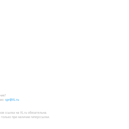
ния?
мо:
spr@VL.ru
лов
ссылка на VL.ru
обязательна.
 только при наличии гиперссылки.