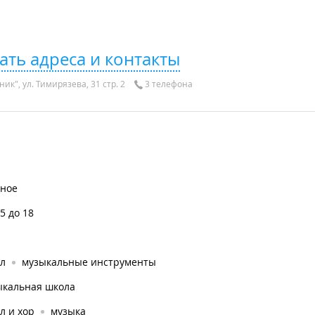
ать адреса и контакты
ик", ул. Тимирязева, 31 стр. 2
3 телефона
тное
.5 до 18
ал
музыкальные инструменты
ыкальная школа
л и хор
музыка