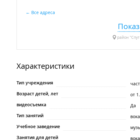
Все адреса
Показ
район "Спутн
Характеристики
Тип учреждения
час
Возраст детей, лет
от 1
видеосъемка
Да
Тип занятий
вок
Учебное заведение
муз
Занятия для детей
вока