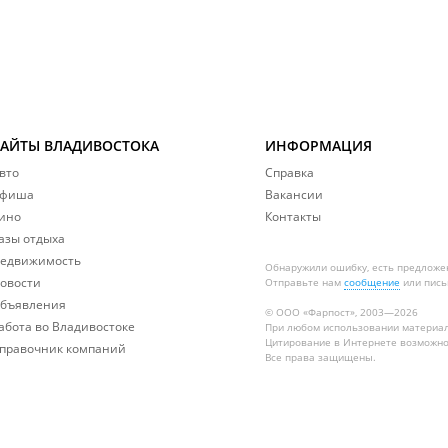
САЙТЫ ВЛАДИВОСТОКА
ИНФОРМАЦИЯ
вто
Справка
фиша
Вакансии
ино
Контакты
азы отдыха
едвижимость
Обнаружили ошибку, есть предложе
овости
Отправьте нам
сообщение
или пись
бъявления
© ООО «Фарпост», 2003—2026
абота во Владивостоке
При любом использовании материа
Цитирование в Интернете возможно
правочник компаний
Все права защищены.