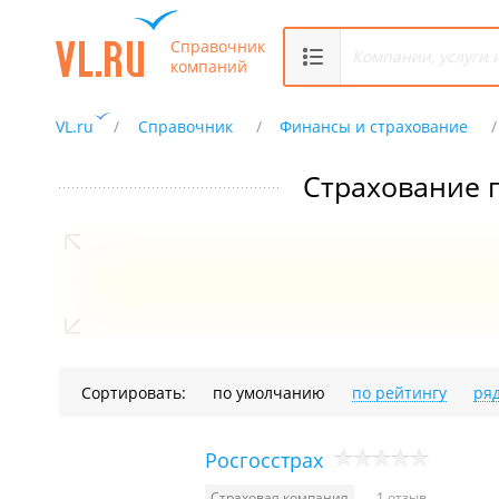
Справочник
компаний
VL.ru
Справочник
Финансы и страхование
Страхование 
Сортировать:
по умолчанию
по рейтингу
ря
Росгосстрах
Страховая компания
1 отзыв