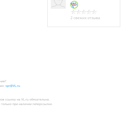
2 свежих отзыва
ния?
мо:
spr@VL.ru
лов
ссылка на VL.ru
обязательна.
 только при наличии гиперссылки.