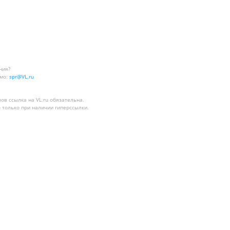
ния?
мо:
spr@VL.ru
лов
ссылка на VL.ru
обязательна.
 только при наличии гиперссылки.