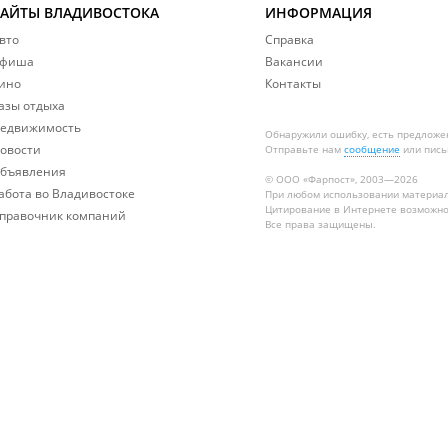
САЙТЫ ВЛАДИВОСТОКА
ИНФОРМАЦИЯ
вто
Справка
фиша
Вакансии
ино
Контакты
азы отдыха
едвижимость
Обнаружили ошибку, есть предложе
овости
Отправьте нам
сообщение
или пись
бъявления
© ООО «Фарпост», 2003—2026
абота во Владивостоке
При любом использовании материа
Цитирование в Интернете возможно
правочник компаний
Все права защищены.