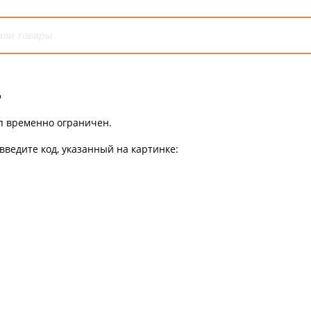
ь
уп временно ограничен.
введите код, указанный на картинке: