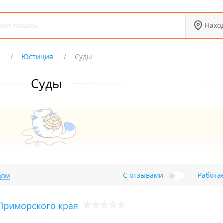
Нахо
Х
Юстиция
Суды
Суды
С отзывами
Работа
дом
 Приморского края