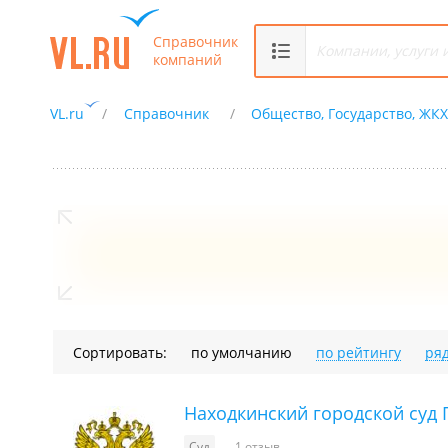
Справочник
компаний
VL.ru
Справочник
Общество, Государство, ЖК
Сортировать:
по умолчанию
по рейтингу
ря
Находкинский городской суд
Суд
1 отзыв