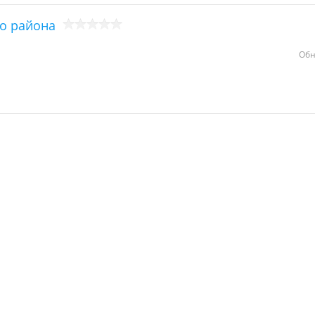
о района
Обн