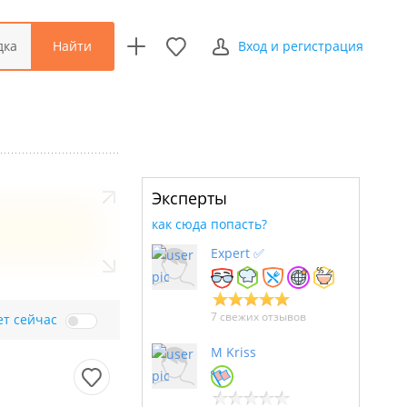
Найти
дка
Вход и регистрация
Эксперты
как сюда попасть?
Expert ✅
7 свежих отзывов
ет сейчас
M Kriss