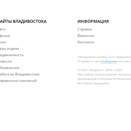
САЙТЫ ВЛАДИВОСТОКА
ИНФОРМАЦИЯ
вто
Справка
фиша
Вакансии
ино
Контакты
азы отдыха
едвижимость
Обнаружили ошибку, есть предложе
овости
Отправьте нам
сообщение
или пись
бъявления
© ООО «Фарпост», 2003—2026
абота во Владивостоке
При любом использовании материа
Цитирование в Интернете возможно
правочник компаний
Все права защищены.