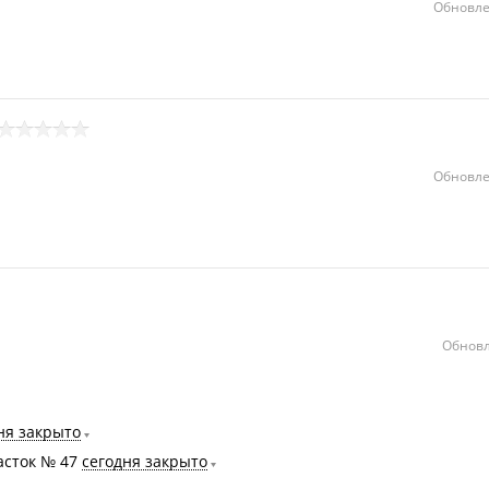
Обновле
Обновле
Обновл
ня закрыто
асток № 47
сегодня закрыто