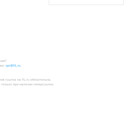
ния?
мо:
spr@VL.ru
лов
ссылка на VL.ru
обязательна.
 только при наличии гиперссылки.