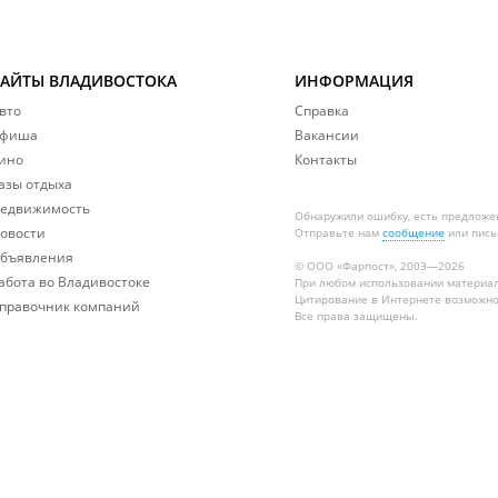
САЙТЫ ВЛАДИВОСТОКА
ИНФОРМАЦИЯ
вто
Справка
фиша
Вакансии
ино
Контакты
азы отдыха
едвижимость
Обнаружили ошибку, есть предложе
овости
Отправьте нам
сообщение
или пись
бъявления
© ООО «Фарпост», 2003—2026
абота во Владивостоке
При любом использовании материа
Цитирование в Интернете возможно
правочник компаний
Все права защищены.