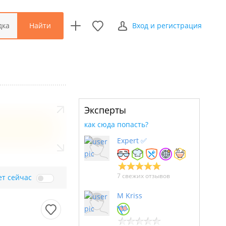
Найти
дка
Вход и регистрация
Эксперты
как сюда попасть?
Expert ✅
7 свежих отзывов
ет сейчас
M Kriss