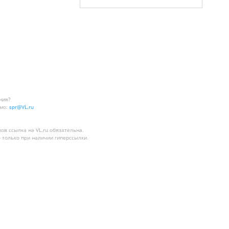
ния?
мо:
spr@VL.ru
лов
ссылка на VL.ru
обязательна.
 только при наличии гиперссылки.