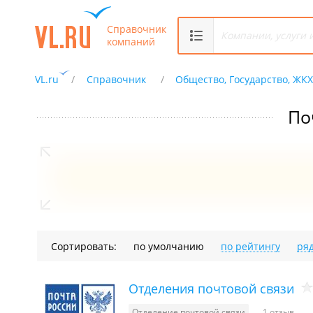
Справочник
компаний
VL.ru
Справочник
Общество, Государство, ЖК
По
Сортировать:
по умолчанию
по рейтингу
ря
Отделения почтовой связи
Отделение почтовой связи
1 отзыв