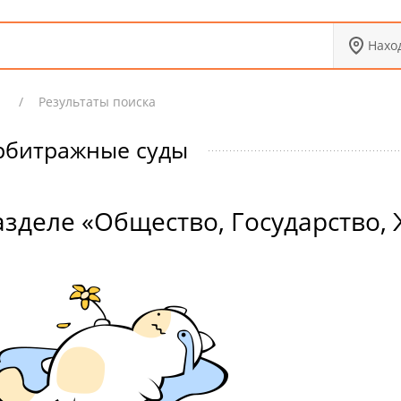
Нахо
Х
Результаты поиска
рбитражные суды
азделе «Общество, Государство,