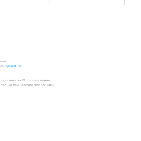
ния?
мо:
spr@VL.ru
лов
ссылка на VL.ru
обязательна.
 только при наличии гиперссылки.