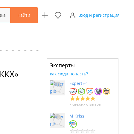
Найти
дка
Вход и регистрация
Эксперты
 ЖКХ»
как сюда попасть?
Expert ✅
7 свежих отзывов
M Kriss