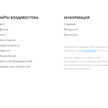
САЙТЫ ВЛАДИВОСТОКА
ИНФОРМАЦИЯ
вто
Справка
фиша
Вакансии
ино
Контакты
азы отдыха
едвижимость
Обнаружили ошибку, есть предложе
овости
Отправьте нам
сообщение
или пись
бъявления
© ООО «Фарпост», 2003—2026
абота во Владивостоке
При любом использовании материа
Цитирование в Интернете возможно
правочник компаний
Все права защищены.