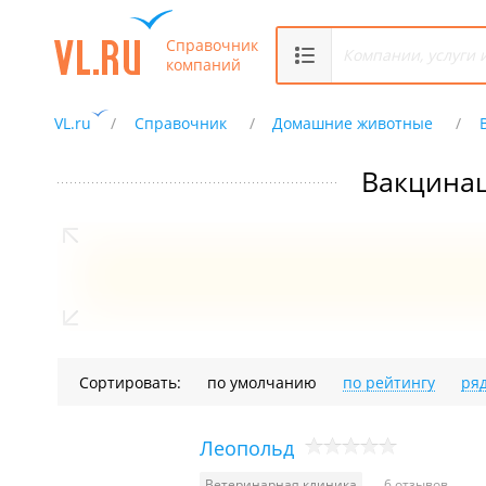
Справочник
компаний
VL.ru
Справочник
Домашние животные
Вакцина
Сортировать:
по умолчанию
по рейтингу
ря
Леопольд
Ветеринарная клиника
6 отзывов