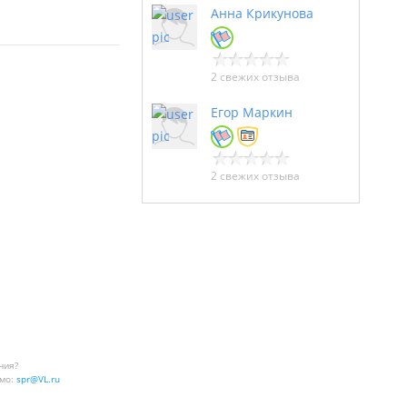
Анна Крикунова
2 свежих отзыва
Егор Маркин
2 свежих отзыва
ния?
мо:
spr@VL.ru