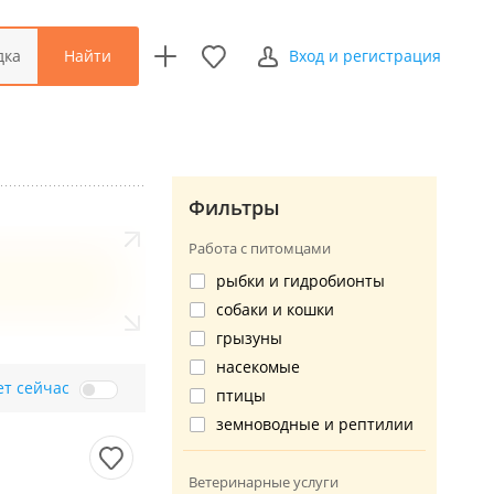
Найти
дка
Вход и регистрация
Фильтры
Работа с питомцами
рыбки и гидробионты
собаки и кошки
грызуны
насекомые
ет сейчас
птицы
земноводные и рептилии
Ветеринарные услуги