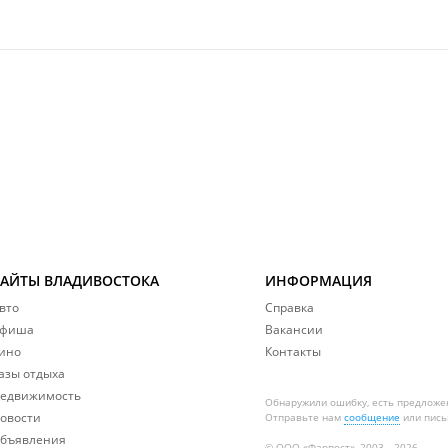
САЙТЫ ВЛАДИВОСТОКА
ИНФОРМАЦИЯ
вто
Справка
фиша
Вакансии
ино
Контакты
азы отдыха
едвижимость
Обнаружили ошибку, есть предложе
овости
Отправьте нам
сообщение
или пись
бъявления
© ООО «Фарпост», 2003—2026