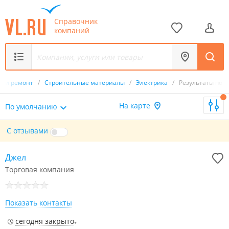
Справочник
компаний
во и ремонт
/
Строительные материалы
/
Электрика
/
Результаты пои
На карте
По умолчанию
С отзывами
Джел
Торговая компания
Показать контакты
сегодня закрыто