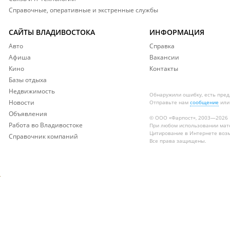
Справочные, оперативные и экстренные службы
САЙТЫ ВЛАДИВОСТОКА
ИНФОРМАЦИЯ
Авто
Справка
Афиша
Вакансии
Кино
Контакты
Базы отдыха
Недвижимость
Обнаружили ошибку, есть пре
Новости
Отправьте нам
сообщение
или
Объявления
© ООО «Фарпост», 2003—2026
Работа во Владивостоке
При любом использовании ма
Цитирование в Интернете возм
Справочник компаний
Все права защищены.