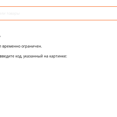
ь
уп временно ограничен.
введите код, указанный на картинке: