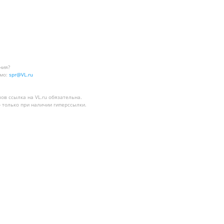
ния?
мо:
spr@VL.ru
лов
ссылка на VL.ru
обязательна.
 только при наличии гиперссылки.