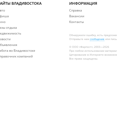
САЙТЫ ВЛАДИВОСТОКА
ИНФОРМАЦИЯ
вто
Справка
фиша
Вакансии
ино
Контакты
азы отдыха
едвижимость
Обнаружили ошибку, есть предложе
овости
Отправьте нам
сообщение
или пись
бъявления
© ООО «Фарпост», 2003—2026
абота во Владивостоке
При любом использовании материа
Цитирование в Интернете возможно
правочник компаний
Все права защищены.