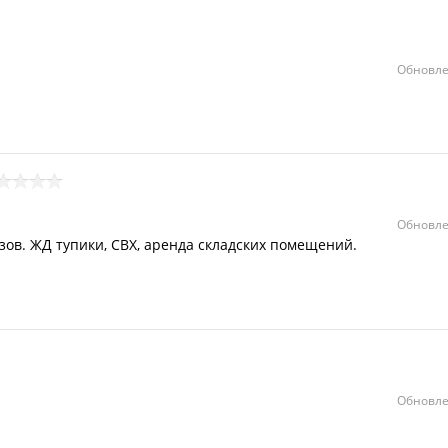
Обновле
Обновле
зов. ЖД тупики, СВХ, аренда складских помещений.
Обновле