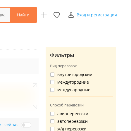
Найти
дка
Вход и регистрация
Фильтры
Вид перевозок
внутригородские
междугородние
международные
Способ перевозки
авиаперевозки
автоперевозки
ет сейчас
ж/д перевозки