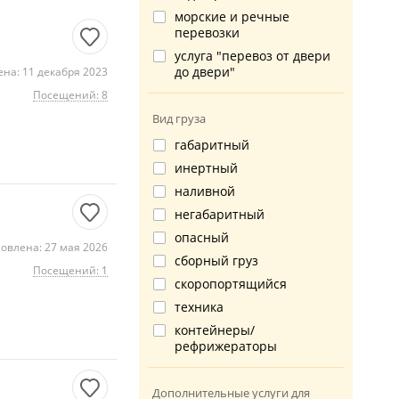
морские и речные
перевозки
услуга "перевоз от двери
до двери"
на: 11 декабря 2023
Посещений: 8
Вид груза
габаритный
инертный
наливной
негабаритный
опасный
овлена: 27 мая 2026
сборный груз
Посещений: 1
скоропортящийся
техника
контейнеры/
рефрижераторы
Дополнительные услуги для