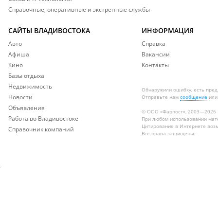
Справочные, оперативные и экстренные службы
САЙТЫ ВЛАДИВОСТОКА
ИНФОРМАЦИЯ
Авто
Справка
Афиша
Вакансии
Кино
Контакты
Базы отдыха
Недвижимость
Обнаружили ошибку, есть пре
Новости
Отправьте нам
сообщение
или
Объявления
© ООО «Фарпост», 2003—2026
Работа во Владивостоке
При любом использовании ма
Цитирование в Интернете возм
Справочник компаний
Все права защищены.