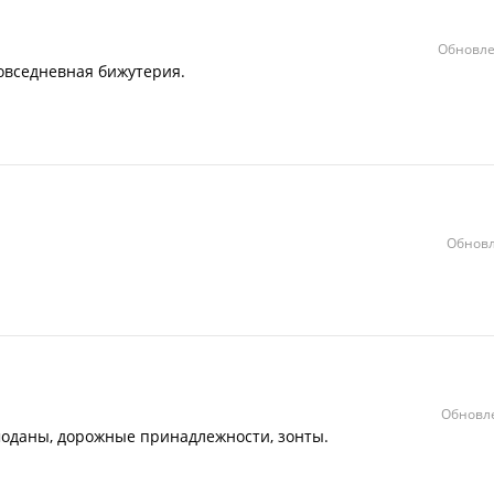
Обновле
повседневная бижутерия.
Обновл
Обновле
моданы, дорожные принадлежности, зонты.