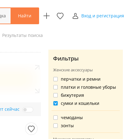
Найти
дка
Вход и регистрация
Результаты поиска
Фильтры
Женские аксессуары
перчатки и ремни
платки и головные уборы
бижутерия
сумки и кошельки
ет сейчас
чемоданы
зонты