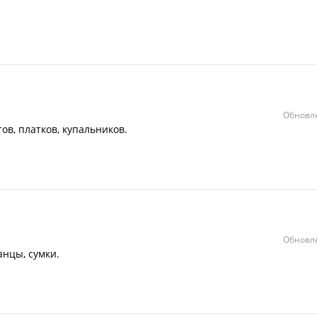
Обновле
в, платков, купальников.
Обновле
нцы, сумки.