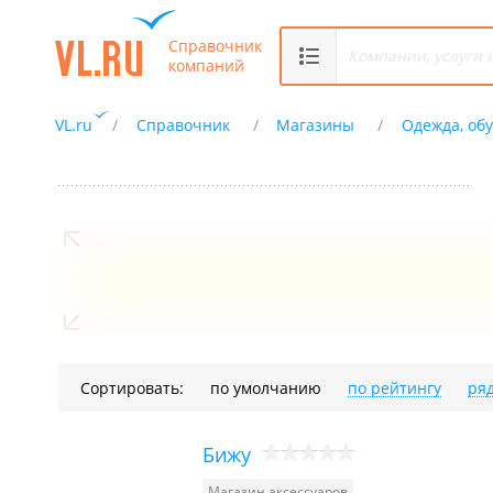
Справочник
компаний
VL.ru
Справочник
Магазины
Одежда, обу
Сортировать:
по умолчанию
по рейтингу
ря
Бижу
Магазин аксессуаров