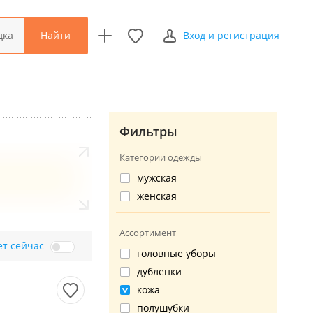
Найти
дка
Вход и регистрация
Фильтры
Категории одежды
мужская
женская
Ассортимент
ет сейчас
головные уборы
дубленки
кожа
полушубки