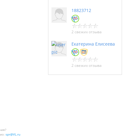
18823712
2 свежих отзыва
Екатерина Елисеева
2 свежих отзыва
ния?
мо:
spr@VL.ru