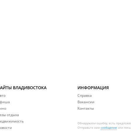
САЙТЫ ВЛАДИВОСТОКА
ИНФОРМАЦИЯ
вто
Справка
фиша
Вакансии
ино
Контакты
азы отдыха
едвижимость
Обнаружили ошибку, есть предложе
овости
Отправьте нам
сообщение
или пись