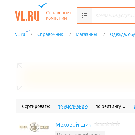
Справочник
компаний
VL.ru
Справочник
Магазины
Одежда, обу
Сортировать:
по умолчанию
по рейтингу
Меховой шик
Магазин верхней одежды