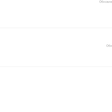
Обновле
Обн