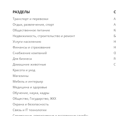
РАЗДЕЛЫ
Транспорт и перевозки
А
Отдых, развлечения, спорт
А
Общественное питание
К
Недвижимость, строительство и ремонт
Б
Услуги населению
Н
Финансы и страхование
Н
Снабжение компаний
О
Для бизнеса
Р
Домашние животные
С
Красота и уход
Магазины
Мебель и интерьер
Медицина и здоровье
Обучение, наука, кадры
Общество, Государство, ЖКХ
Охрана и безопасность
Связь и IT технологии
Справочные, оперативные и экстренные службы