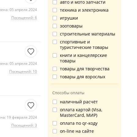
авто и мото запчасти
ена: 05 апреля 2024
техника и электроника
Посещений: 6
игрушки
зоотовары
строительные материалы
спортивные и
туристические товары
книги и канцелярские
товары
ена: 05 апреля 2024
товары для творчества
Посещений: 10
товары для взрослых
Способы оплаты
наличный расчёт
оплата картой (Visa,
MasterCard, МИР)
на: 19 февраля 2024
оплата по qr-коду
Посещений: 3
on-line на сайте