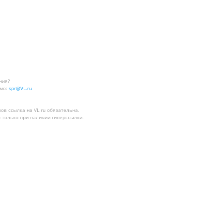
ния?
мо:
spr@VL.ru
лов
ссылка на VL.ru
обязательна.
 только при наличии гиперссылки.