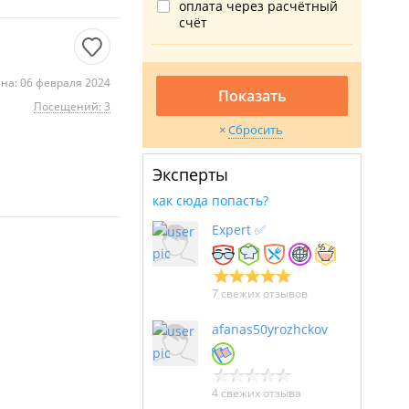
оплата через расчётный
счёт
на: 06 февраля 2024
Показать
Посещений: 3
Сбросить
Эксперты
как сюда попасть?
Expert ✅
7 свежих отзывов
afanas50yrozhckov
4 свежих отзыва