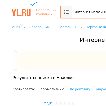
Справочник
компаний
VL.ru
Справочник
Магазины
Торговые ц
Интерне
Результаты поиска в Находке
Сортировать:
по умолчанию
по рейтингу
рядом
DNS