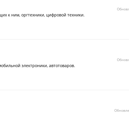
Обновл
х к ним, оргтехники, цифровой техники.
Обновл
мобильной электроники, автотоваров.
Обновле