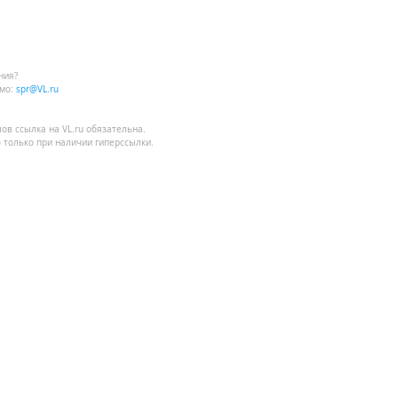
ния?
мо:
spr@VL.ru
лов
ссылка на VL.ru
обязательна.
 только при наличии гиперссылки.