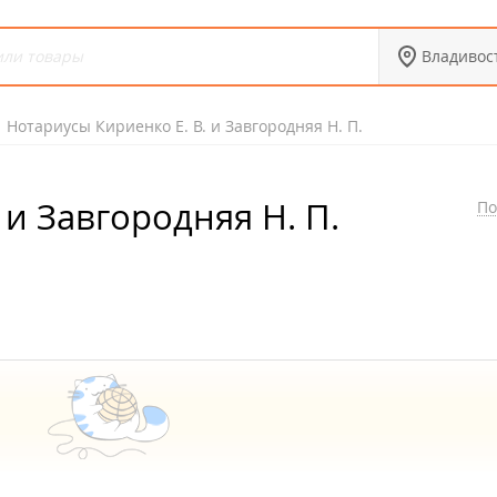
Владивос
Нотариусы Кириенко Е. В. и Завгородняя Н. П.
 и Завгородняя Н. П.
По