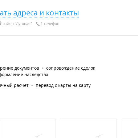
ать адреса и контакты
район "Луговая"
1 телефон
ерение документов
сопровождение сделок
формление наследства
ичный расчёт
перевод с карты на карту