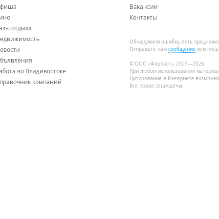
фиша
Вакансии
ино
Контакты
азы отдыха
едвижимость
Обнаружили ошибку, есть предложе
овости
Отправьте нам
сообщение
или пись
бъявления
© ООО «Фарпост», 2003—2026
абота во Владивостоке
При любом использовании материа
Цитирование в Интернете возможно
правочник компаний
Все права защищены.