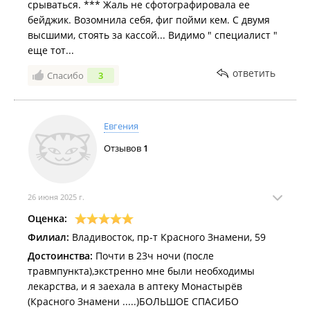
срываться. *** Жаль не сфотографировала ее
бейджик. Возомнила себя, фиг пойми кем. С двумя
высшими, стоять за кассой... Видимо " специалист "
еще тот...
ответить
Спасибо
3
Евгения
Отзывов
1
26 июня 2025 г.
Оценка:
Филиал:
Владивосток, пр-т Красного Знамени, 59
Достоинства:
Почти в 23ч ночи (после
травмпункта),экстренно мне были необходимы
лекарства, и я заехала в аптеку Монастырёв
(Красного Знамени .....)БОЛЬШОЕ СПАСИБО