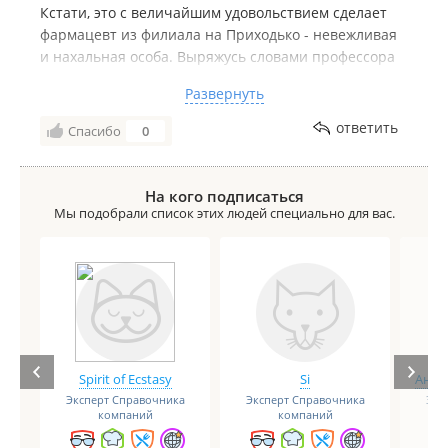
Кстати, это с величайшим удовольствием сделает
фармацевт из филиала на Приходько - невежливая
и нахальная особа. Выряжусь словами профессора
Преображенского: "Пропал дом" - ведь то же самое
Развернуть
можно сказать о бесславном падении некогда такой
популярной и востребованной аптечной сети.......
ответить
Спасибо
0
На кого подписаться
Мы подобрали список этих людей специально для вас.
Spirit of Ecstasy
Si
Анге
Эксперт Справочника
Эксперт Справочника
Экс
компаний
компаний