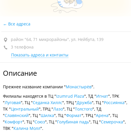
Все адреса
район "64, 71 микрорайоны", ул. Нейбута, 139
3 телефона
Показать адреса и контакты
Описание
Прежнее название компании "
Монастырёв
".
Филиалы находятся в ТЦ "
Izumrud Plaza
", ТД "
Игнат
", ТРК
"
Луговая
", ТЦ "
Седанка Хиллс
", ТРЦ "
Дружба
", ТЦ "
Россиянка
",
ТК "
Центральный
", ТРЦ "
Лазо
", ТЦ "
Толстого
", ТД
"
Славянский
", ТЦ "
Шилка
", ТЦ "
Формат
", ТРЦ "
Арена
", ТЦ
"
Комфорт
", ТЦ "
Союз
", ТЦ "
Голубиная падь
", ТЦ "
Семерочка
",
ТВК "
Калина Молл
".