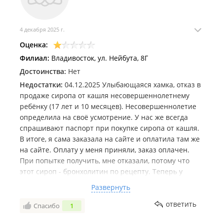
4 декабря 2025 г.
Оценка:
Филиал:
Владивосток, ул. Нейбута, 8Г
Достоинства:
Нет
Недостатки:
04.12.2025 Улыбающаяся хамка, отказ в
продаже сиропа от кашля несовершеннолетнему
ребёнку (17 лет и 10 месяцев). Несовершеннолетие
определила на своё усмотрение. У нас же всегда
спрашивают паспорт при покупке сиропа от кашля.
В итоге, я сама заказала на сайте и оплатила там же
на сайте. Оплату у меня приняли, заказ оплачен.
При попытке получить, мне отказали, потому что
этот сироп - бронхолитин по рецепту. Теперь у
меня нет сиропа и возврата денег. Будьте
Развернуть
аккуратны, может стоит выбрать другую сеть аптек
для покупки лекарств
ответить
Спасибо
1