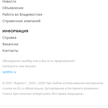
Новости
Объявления
Компании по предоставлению услуг:
Работа во Владивостоке
Автопрокат "
Autoclub 888
";
Справочник компаний
Магазин товаров для дома "
L.A.V home
";
ИНФОРМАЦИЯ
Спортивный магазин "
Триал-Спорт
";
Справка
Спортивный магазин "
Arena
";
Вакансии
Торговая компания "
Korea for you
";
Контакты
Торговая компания "
Кореал - Настоящая Корея
";
Обнаружили ошибку или у Вас есть предложения?
Торговая компания "
Роза ДВ Int
";
Напишите нам письмо:
Торговая компания "
Олимп Авто
";
spr@VL.ru
Торгово-производственная компания "
Супермаркет
© ООО "Фарпост", 2003—2026 При любом использовании материалов
LED видеоэкранов и медиафасадов
";
ссылка на VL.ru обязательна. Цитирование в Интернете возможно
Сервисная компания "
Эко-Лайн
";
только при наличии гиперссылки. Все права защищены.
Строительная компания "
Eskadra Engineering
";
Маркетинговое агентство "
RDM Vladivostok
";