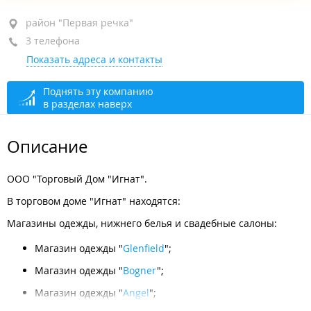
район "Первая речка", ул. Комсомольская, 13
район "Первая речка"
3 телефона
+7 (423) 242-35-50
Показать адреса и контакты
+7 (423) 242-34-57
+7 (423) 242-35-91
Поднять эту компанию
в разделах наверх
Торговый дом
открыто: 10:00–20:00
Администрация
сегодня закрыто
Описание
ООО "Торговый Дом "Игнат".
В торговом доме "Игнат" находятся:
Магазины одежды, нижнего белья и свадебные салоны:
Магазин одежды "
Glenfield
";
Магазин одежды "
Bogner
";
Магазин одежды "
Angel
";