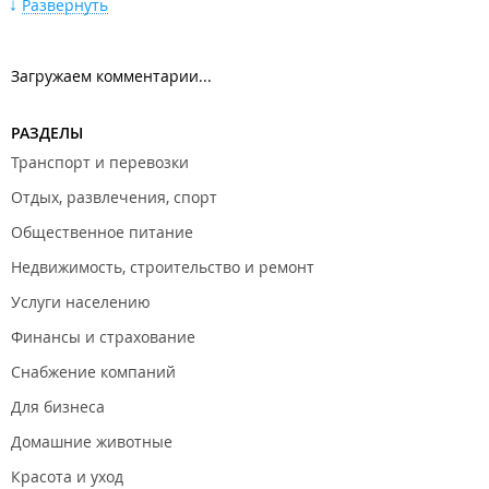
Развернуть
Магазин одежды "
Angelo
";
Магазин одежды "
Piccadillie
";
Загружаем комментарии...
Магазин одежды "
Одри
";
Магазин одежды "
Allure
";
РАЗДЕЛЫ
Магазин женской одежды "
Ottimo
";
Транспорт и перевозки
Магазин женской одежды "
PrimaVera
";
Отдых, развлечения, спорт
Магазин женской одежды "
Devernois
";
Общественное питание
Магазин женской одежды "
Studio Image
";
Недвижимость, строительство и ремонт
Магазин мужской одежды "
Кутюрье
";
Услуги населению
Магазин мужской одежды "
Rollmann
";
Финансы и страхование
Магазин мужской одежды "
Boom
";
Снабжение компаний
Магазин мужской одежды "
Palermo
";
Для бизнеса
Магазин мужской одежды "
Gentlemen's Quality
";
Домашние животные
Магазин нижнего белья "
Kupalnik vdk
";
Красота и уход