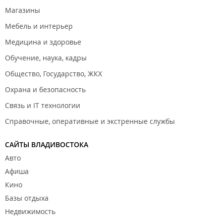
Магазин нижнего белья "
ИП Бедина А. В.
";
Магазины
Магазин нижнего белья "
Dimanche
";
Мебель и интерьер
Магазин верхней одежды "
Gabriel
".
Медицина и здоровье
Магазины обуви, сумок и аксессуаров:
Обучение, наука, кадры
Обувной магазин "
Итальянская обувь
";
Общество, Государство, ЖКХ
Магазин аксессуаров "
In Trend
".
Охрана и безопасность
​Магазины ювелирных украшений, часов и аксессуаров:
Связь и IT технологии
Справочные, оперативные и экстренные службы
Ювелирный магазин "
Ignat Jewelry
";
Ювелирный магазин "
Kabirski
";
САЙТЫ ВЛАДИВОСТОКА
Ювелирный магазин "
Sirius diamonds
";
Авто
Ювелирная мастерская "
ИП Саргсян М. А.
".
Афиша
Кино
Аптеки и оптики, магазины медицинских товаров:
Базы отдыха
Аптека "
СБЕР Еаптека
";
Недвижимость
Аптека "
Планета Здоровья
".