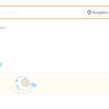
Владивос
ield
3