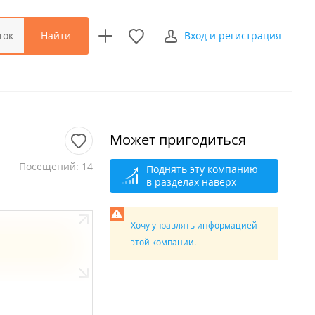
Найти
ток
Вход и регистрация
Может пригодиться
Посещений: 14
Поднять эту компанию
в разделах наверх
Хочу управлять информацией
этой компании.