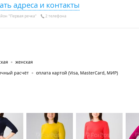
ать адреса и контакты
йон "Первая речка"
2 телефона
ская
женская
ичный расчёт
оплата картой (Visa, MasterCard, МИР)