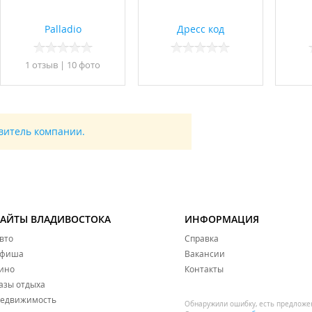
Palladio
Дресс код
1 отзыв
|
10 фото
авитель компании.
САЙТЫ ВЛАДИВОСТОКА
ИНФОРМАЦИЯ
вто
Справка
фиша
Вакансии
ино
Контакты
азы отдыха
едвижимость
Обнаружили ошибку, есть предложе