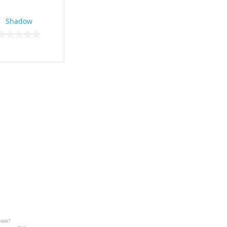
Shadow
ния?