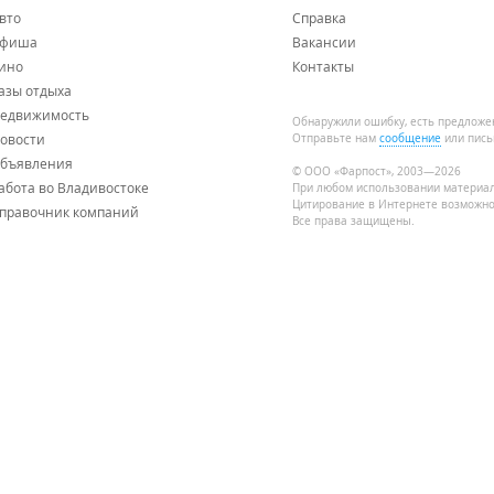
вто
Справка
фиша
Вакансии
ино
Контакты
азы отдыха
едвижимость
Обнаружили ошибку, есть предложе
овости
Отправьте нам
сообщение
или пись
бъявления
© ООО «Фарпост», 2003—2026
абота во Владивостоке
При любом использовании материа
Цитирование в Интернете возможно
правочник компаний
Все права защищены.