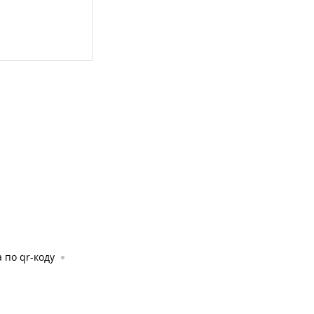
 по qr-коду