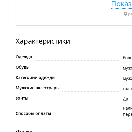
Показ
ра
Характеристики
Одежда
бол
Обувь
муж
Категории одежды
муж
Мужские аксессуары
гол
зонты
Да
нал
Способы оплаты
пере