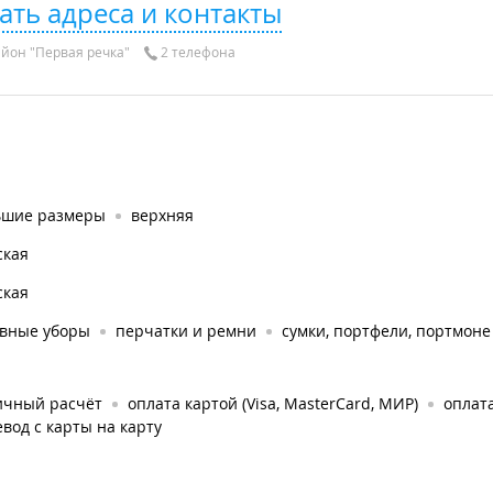
ать адреса и контакты
йон "Первая речка"
2 телефона
ьшие размеры
верхняя
ская
ская
овные уборы
перчатки и ремни
сумки, портфели, портмоне
ичный расчёт
оплата картой (Visa, MasterCard, МИР)
оплата
вод с карты на карту