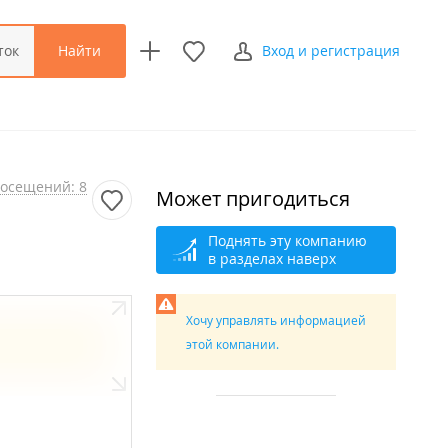
Найти
ток
Вход и регистрация
осещений: 8
Может пригодиться
Поднять эту компанию
в разделах наверх
Хочу управлять информацией
этой компании.