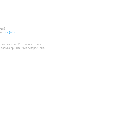
ния?
мо:
spr@VL.ru
лов
ссылка на VL.ru
обязательна.
 только при наличии гиперссылки.