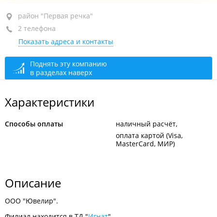
район "Первая речка", ул. Комсомольская, 13
район "Первая речка"
2 телефона
ТД "Игнат", 1-й этаж
Показать адреса и контакты
+7 (423) 242-35-50
+7 902 555-30-89
Поднять эту компанию
в разделах наверх
сегодня закрыто
Характеристики
Способы оплаты
наличный расчёт
оплата картой (Visa,
MasterCard, МИР)
Описание
ООО "Ювелир".
Филиал находится в ТД "
Игнат
".