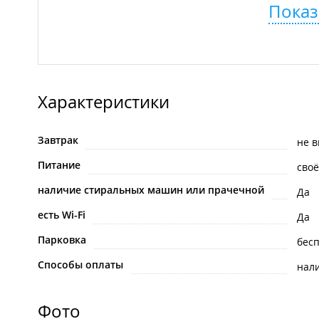
Показ
Характеристики
Завтрак
не 
Питание
своё
наличие стиральных машин или прачечной
Да
есть Wi-Fi
Да
Парковка
бес
Способы оплаты
нал
Фото