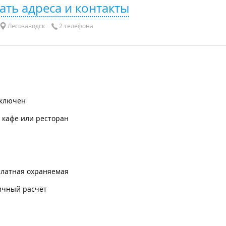
ать адреса и контакты
Лесозаводск
2 телефона
включен
 кафе или ресторан
платная охраняемая
ичный расчёт