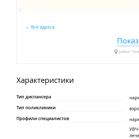
Все адреса
Показ
район "Эге
Характеристики
Тип диспансера
нар
Тип поликлиники
взр
Профили специалистов
нар
УВЧ
леч