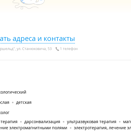
ать адреса и контакты
ршельд", ул. Станюковича, 53
1 телефон
кологический
ослая
детская
колог
-терапия
дарсонвализация
ультразвуковая терапия
маг
ение электромагнитными полями
электротерапия, лечение э