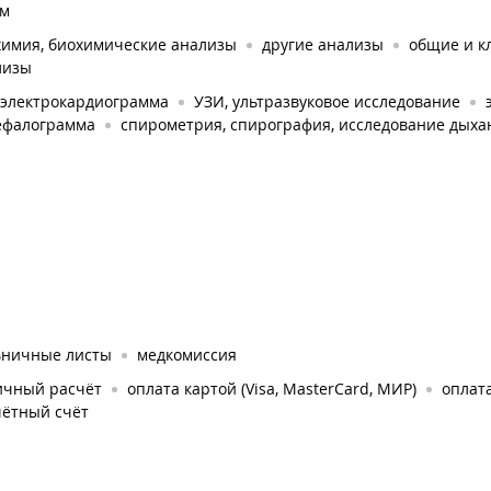
ом
химия, биохимические анализы
другие анализы
общие и к
лизы
 электрокардиограмма
УЗИ, ультразвуковое исследование
ефалограмма
спирометрия, спирография, исследование дыха
ьничные листы
медкомиссия
ичный расчёт
оплата картой (Visa, MasterCard, МИР)
оплат
чётный счёт