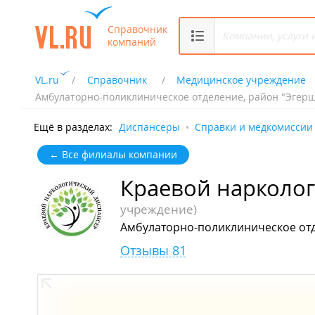
Справочник
компаний
VL.ru
Справочник
Медицинское учреждение
Амбулаторно-поликлиническое отделение, район "Эгерше
Ещё в разделах:
Диспансеры
Справки и медкомиссии
← Все филиалы компании
Краевой нарколо
учреждение)
Амбулаторно-поликлиническое отде
Отзывы 81