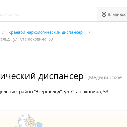
Владивос
Краевой наркологический диспансер
льд", ул. Станюковича, 53
гический диспансер
(Медицинское
ление, район "Эгершельд", ул. Станюковича, 53