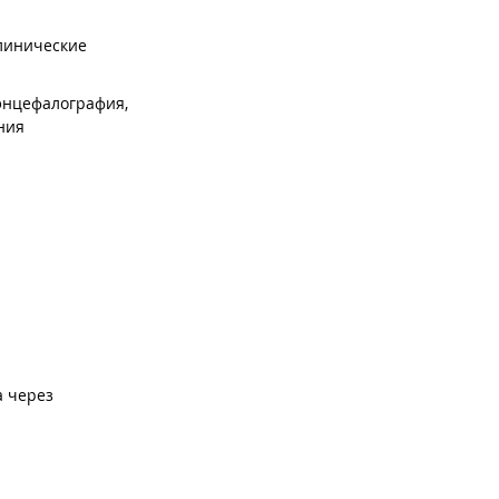
линические
энцефалография,
ния
а через