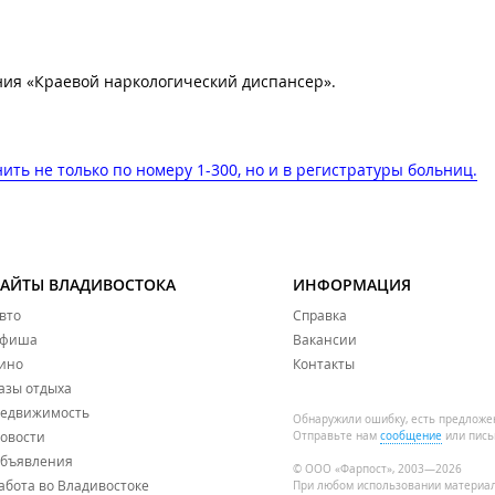
ия «Краевой наркологический диспансер».
ть не только по номеру 1-300, но и в регистратуры больниц.
САЙТЫ ВЛАДИВОСТОКА
ИНФОРМАЦИЯ
вто
Справка
фиша
Вакансии
ино
Контакты
азы отдыха
едвижимость
Обнаружили ошибку, есть предложе
овости
Отправьте нам
сообщение
или пись
бъявления
© ООО «Фарпост», 2003—2026
абота во Владивостоке
При любом использовании материа