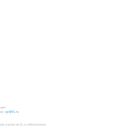
ния?
мо:
spr@VL.ru
лов
ссылка на VL.ru
обязательна.