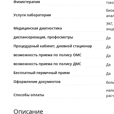
Физиотерапия
ток
био
Услуги лаборатории
ана
ЭКГ,
Медицинская диагностика
энц
диспансеризация, профосмотры
Да
Процедурный кабинет, дневной стационар
Да
возможность приема по полису ОМС
Да
возможность приема по полису ДМС
Да
Бесплатный первичный прием
Да
Оформление документов
бол
нал
Способы оплаты
рас
Описание