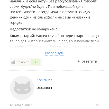
наличии, а если нету - без рассусоливания говорят
сроки, будет/не будет. При небольшой доле
настойчивости - всегда можно получить скидку.
Ценник один из самых(если не самый) низких в
городе.
Недостатки:
не обнаружено.
Комментарий:
Нашел случайно через фарпост, ища
тонер для интернет-магазина ***, ну и вообще всей
компании *** в целом. Сейчас покупаем тонера,
фотобарабаны, картриджи, мелкую комплектуху для
Развернуть
ремонта и обслуживания оргтехники. Очень удобно
ответить
Спасибо
2
работать, моя искренняя радость от сотрудничества
с данной компанией.
Александр
Отзывов
1
12 ноября 2018 г.