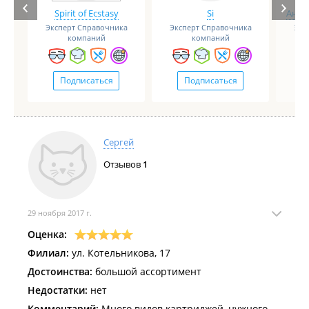
Spirit of Ecstasy
Si
Анге
Эксперт Справочника
Эксперт Справочника
Экс
компаний
компаний
Подписаться
Подписаться
Сергей
Отзывов
1
29 ноября 2017 г.
Оценка:
Филиал:
ул. Котельникова, 17
Достоинства:
большой ассортимент
Недостатки:
нет
Комментарий:
Много видов картриджей, нужного