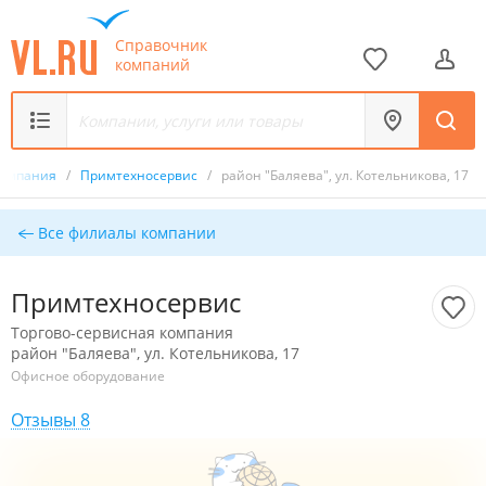
Справочник
компаний
компания
/
Примтехносервис
/
район "Баляева", ул. Котельникова, 17
Все филиалы компании
Примтехносервис
Торгово-сервисная компания
район "Баляева", ул. Котельникова, 17
Офисное оборудование
Отзывы 8