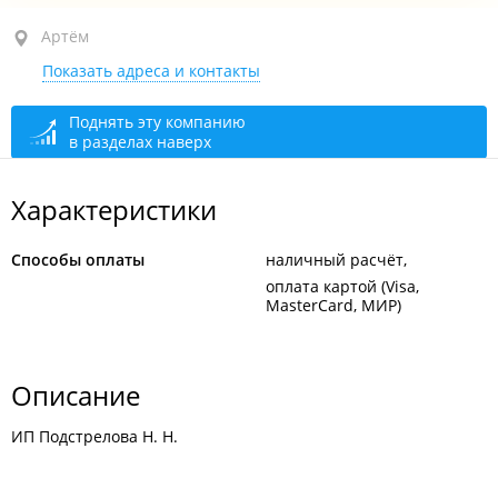
Артём, ул. Спортивная, 2
Артём
Показать адреса и контакты
1-й этаж
открыто, закроется через 12 мин.
Поднять эту компанию
в разделах наверх
Характеристики
Способы оплаты
наличный расчёт
оплата картой (Visa,
MasterCard, МИР)
Описание
ИП Подстрелова Н. Н.