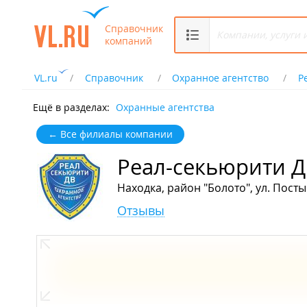
Справочник
компаний
VL.ru
Справочник
Охранное агентство
Р
Ещё в разделах:
Охранные агентства
← Все филиалы компании
Реал-секьюрити 
Находка, район "Болото", ул. Пост
Отзывы