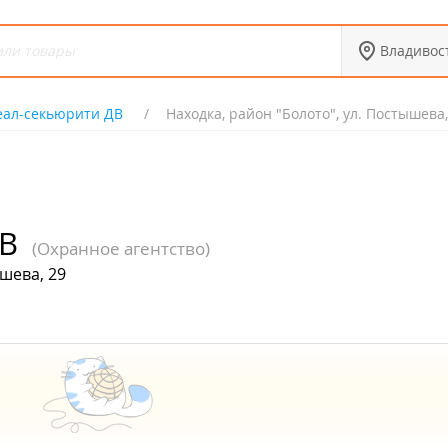
Владивос
еал-секьюрити ДВ
Находка, район "Болото", ул. Постышева,
ДВ
(Охранное агентство)
ышева, 29