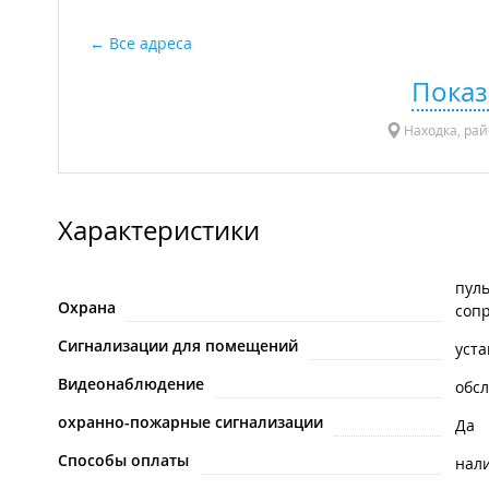
Все адреса
Показ
Находка, рай
Характеристики
пуль
Охрана
сопр
Сигнализации для помещений
уста
Видеонаблюдение
обс
охранно-пожарные сигнализации
Да
Способы оплаты
нал