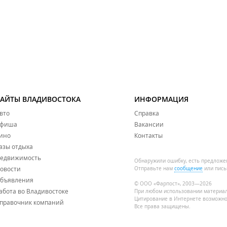
САЙТЫ ВЛАДИВОСТОКА
ИНФОРМАЦИЯ
вто
Справка
фиша
Вакансии
ино
Контакты
азы отдыха
едвижимость
Обнаружили ошибку, есть предложе
овости
Отправьте нам
сообщение
или пись
бъявления
© ООО «Фарпост», 2003—2026
абота во Владивостоке
При любом использовании материа
Цитирование в Интернете возможно
правочник компаний
Все права защищены.