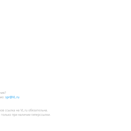
ния?
мо:
spr@VL.ru
лов
ссылка на VL.ru
обязательна.
 только при наличии гиперссылки.