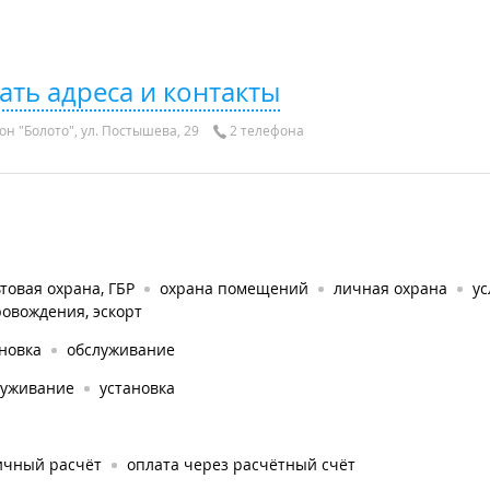
ать адреса и контакты
он "Болото", ул. Постышева, 29
2 телефона
товая охрана, ГБР
охрана помещений
личная охрана
ус
овождения, эскорт
новка
обслуживание
луживание
установка
ичный расчёт
оплата через расчётный счёт