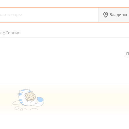
Владивос
РефСервис
П