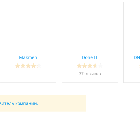
Makmen
Done IT
DN
37 отзывов
авитель компании.