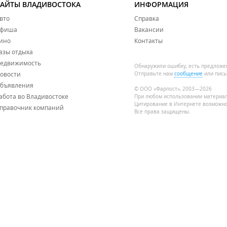
САЙТЫ ВЛАДИВОСТОКА
ИНФОРМАЦИЯ
вто
Справка
фиша
Вакансии
ино
Контакты
азы отдыха
едвижимость
Обнаружили ошибку, есть предложе
овости
Отправьте нам
сообщение
или пись
бъявления
© ООО «Фарпост», 2003—2026
абота во Владивостоке
При любом использовании материа
Цитирование в Интернете возможно
правочник компаний
Все права защищены.