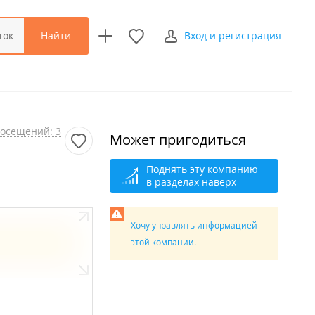
Найти
ток
Вход и регистрация
осещений: 3
Может пригодиться
Поднять эту компанию
в разделах наверх
Хочу управлять информацией
этой компании.