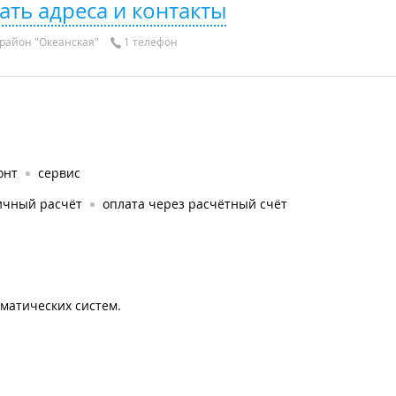
ать адреса и контакты
район "Океанская"
1 телефон
онт
сервис
ичный расчёт
оплата через расчётный счёт
матических систем.