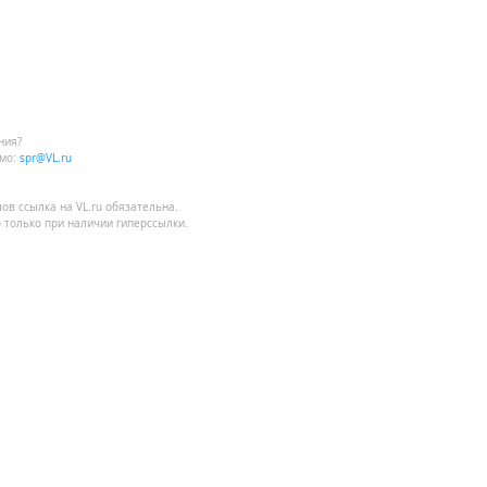
ния?
мо:
spr@VL.ru
лов
ссылка на VL.ru
обязательна.
 только при наличии гиперссылки.