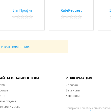
Биг Профит
RateRequest
авитель компании.
САЙТЫ ВЛАДИВОСТОКА
ИНФОРМАЦИЯ
вто
Справка
фиша
Вакансии
ино
Контакты
азы отдыха
едвижимость
Обнаружили ошибку, есть предложе