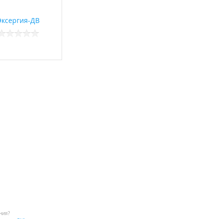
Эксергия-ДВ
ния?