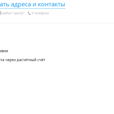
ать адреса и контакты
район "Центр"
4 телефона
говли
та через расчётный счёт