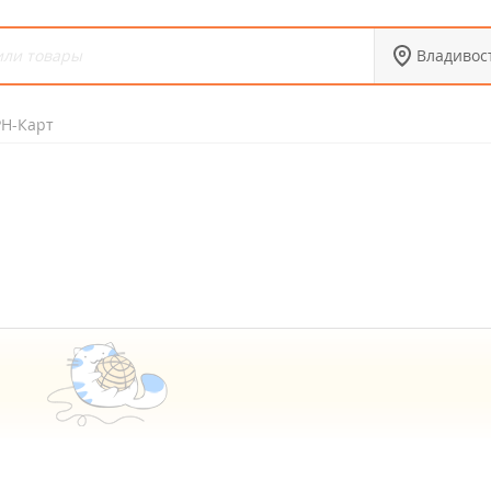
Владивос
РН-Карт