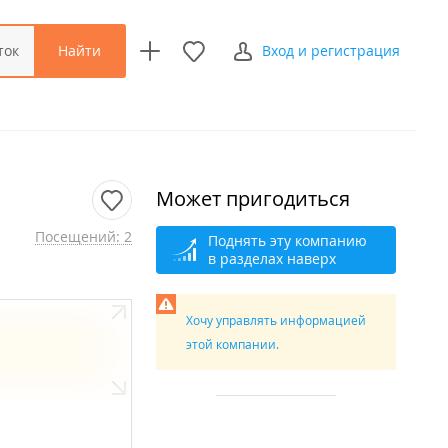
Найти
ток
Вход и регистрация
Может пригодиться
Посещений: 2
Поднять эту компанию
в разделах наверх
Хочу управлять информацией
этой компании.