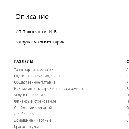
Описание
ИП Полывянная И. В.
Загружаем комментарии...
РАЗДЕЛЫ
Транспорт и перевозки
А
Отдых, развлечения, спорт
А
Общественное питание
К
Недвижимость, строительство и ремонт
Б
Услуги населению
Н
Финансы и страхование
Н
Снабжение компаний
О
Для бизнеса
Р
Домашние животные
С
Красота и уход