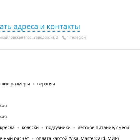
ать адреса и контакты
ихайловская (пос. Заводской), 2
1 телефон
ьшие размеры
верхняя
кая
кая
окресла
коляски
подгузники
детское питание, смеси
ичный расчёт
оплата картой (Visa, MasterCard, МИР)