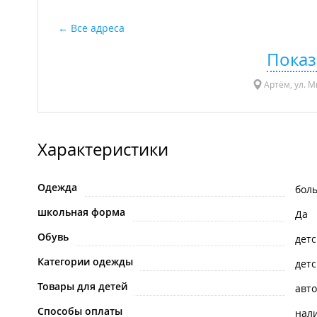
Все адреса
Показ
Артём, ул. М
Характеристики
Одежда
бол
школьная форма
Да
Обувь
детс
Категории одежды
детс
Товары для детей
авт
Способы оплаты
нал