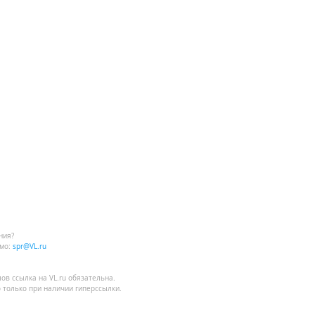
ния?
мо:
spr@VL.ru
лов
ссылка на VL.ru
обязательна.
 только при наличии гиперссылки.