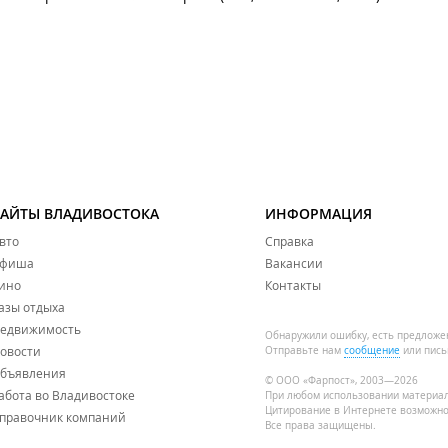
САЙТЫ ВЛАДИВОСТОКА
ИНФОРМАЦИЯ
вто
Справка
фиша
Вакансии
ино
Контакты
азы отдыха
едвижимость
Обнаружили ошибку, есть предложе
овости
Отправьте нам
сообщение
или пись
бъявления
© ООО «Фарпост», 2003—2026
абота во Владивостоке
При любом использовании материа
Цитирование в Интернете возможно
правочник компаний
Все права защищены.