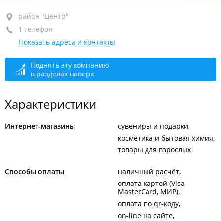
район "Центр", ул. Адмирала Фокина, 6В
район "Центр"
1 телефон
+7 964 438-00-23
Показать адреса и контакты
открыто: 11:00–21:00
Поднять эту компанию
в разделах наверх
Характеристики
Интернет-магазины
сувениры и подарки
косметика и бытовая химия
товары для взрослых
Способы оплаты
наличный расчёт
оплата картой (Visa,
MasterCard, МИР)
оплата по qr-коду
on-line на сайте