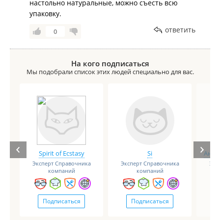
настольно натуральные, можно съесть всю
упаковку.
ответить
0
На кого подписаться
Мы подобрали список этих людей специально для вас.
Spirit of Ecstasy
Si
Анге
Эксперт Справочника
Эксперт Справочника
Экс
компаний
компаний
Подписаться
Подписаться