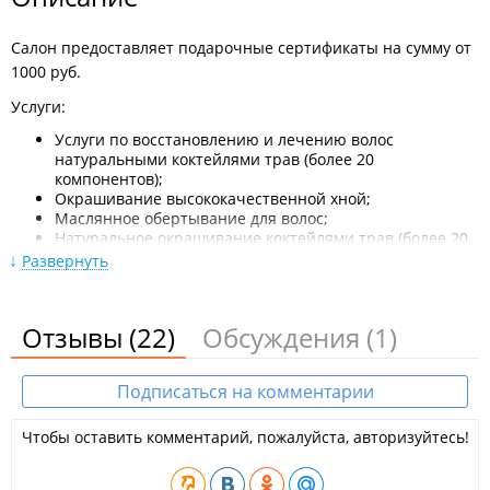
Салон предоставляет подарочные сертификаты на сумму от
1000 руб.
Услуги:​
Услуги по восстановлению и лечению волос
натуральными коктейлями трав (более 20
компонентов);
Окрашивание высококачественной хной;
Маслянное обертывание для волос;
Натуральное окрашивание коктейлями трав (более 20
компонентов);
Развернуть
Мелирование;
Техника airtouch (обучение у основателя Сарбашева
Владимира);
Отзывы
(22)
Обсуждения
(1)
5D-окрашивание (окрашивание+ламинирование в
одной процедуре);
Щадящее окрашивание;
Подписаться на комментарии
Тотал блонд;
Омбре, шатуш;
Колорирование;
Чтобы оставить комментарий, пожалуйста, авторизуйтесь!
Тонирование волос;
Окрашивание корней;