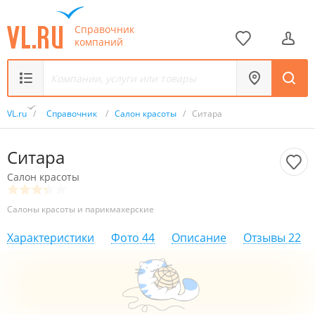
Справочник
компаний
VL.ru
/
Справочник
/
Салон красоты
/
Ситара
Ситара
Салон красоты
Салоны красоты и парикмахерские
Характеристики
Фото
44
Описание
Отзывы
22