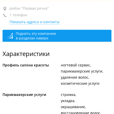
район "Первая речка", пр-т Океанский, 101
район "Первая речка"
1 телефон
1-й этаж
Показать адреса и контакты
+7 984 191-94-79
сегодня закрыто
Поднять эту компанию
в разделах наверх
Характеристики
Профиль салона красоты
ногтевой сервис
парикмахерские услуги
удаление волос
косметические услуги
Парикмахерские услуги
стрижка
укладка
окрашивание
восстановление волос