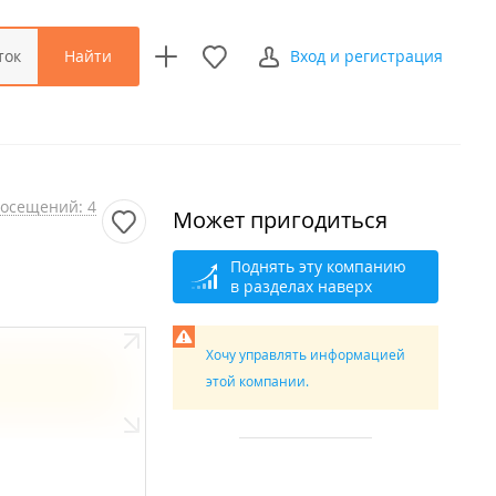
Найти
ток
Вход и регистрация
осещений: 4
Может пригодиться
Поднять эту компанию
в разделах наверх
Хочу управлять информацией
этой компании.