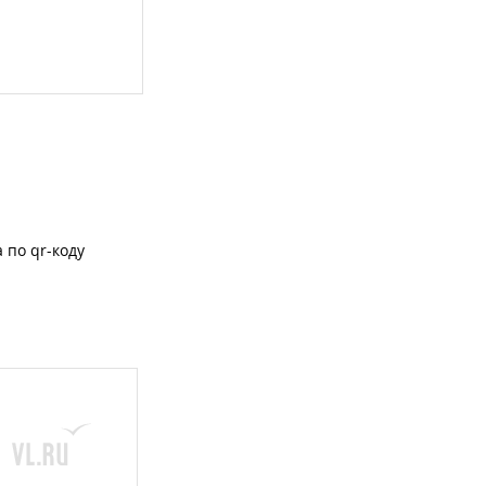
 по qr-коду