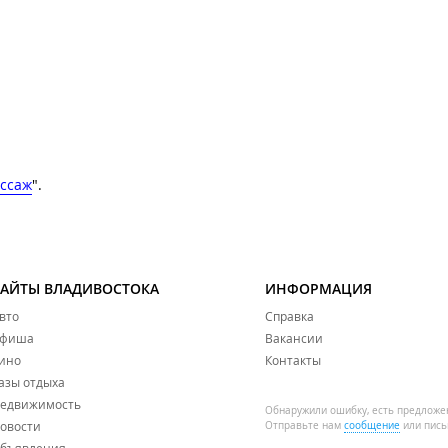
ссаж
".
САЙТЫ ВЛАДИВОСТОКА
ИНФОРМАЦИЯ
вто
Справка
фиша
Вакансии
ино
Контакты
азы отдыха
едвижимость
Обнаружили ошибку, есть предложе
овости
Отправьте нам
сообщение
или пись