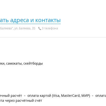
ать адреса и контакты
Баляева", ул. Баляева, 35
3 телефона
ки, самокаты, скейтборды
ичный расчёт
оплата картой (Visa, MasterCard, МИР)
оплата
та через расчётный счёт