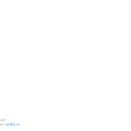
ния?
мо:
spr@VL.ru