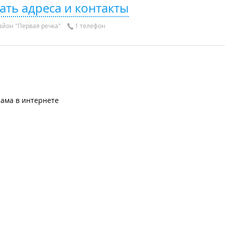
ать адреса и контакты
айон "Первая речка"
1 телефон
лама в интернете