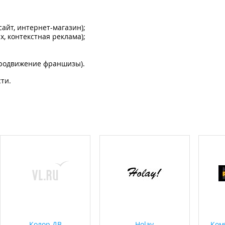
айт, интернет-магазин);
, контекстная реклама);
продвижение франшизы).
сти.
Колор ДВ
Holay
Ком