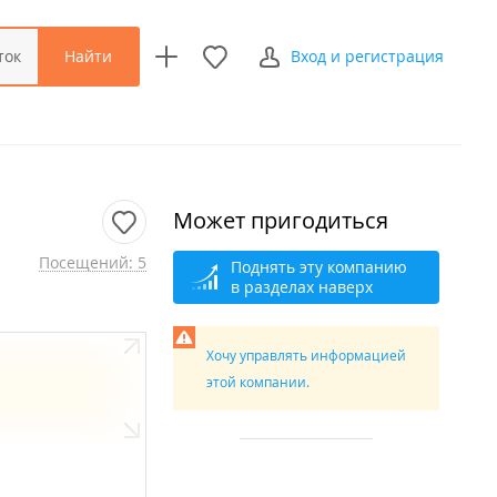
Найти
ток
Вход и регистрация
Может пригодиться
Посещений: 5
Поднять эту компанию
в разделах наверх
Хочу управлять информацией
этой компании.