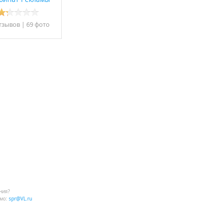
тзывов
|
69 фото
ния?
мо:
spr@VL.ru