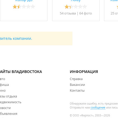
54 отзывa
|
64 фото
25 о
авитель компании.
САЙТЫ ВЛАДИВОСТОКА
ИНФОРМАЦИЯ
вто
Справка
фиша
Вакансии
ино
Контакты
азы отдыха
едвижимость
Обнаружили ошибку, есть предложе
овости
Отправьте нам
сообщение
или пись
бъявления
© ООО «Фарпост», 2003—2026