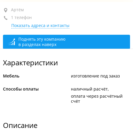
Артём, ул. Вокзальная, 109Д
Артём
1 телефон
+7 924 005-37-50
Показать адреса и контакты
закрыто, откроется в 08:00
Поднять эту компанию
в разделах наверх
Характеристики
Мебель
изготовление под заказ
Способы оплаты
наличный расчёт
оплата через расчётный
счёт
Описание